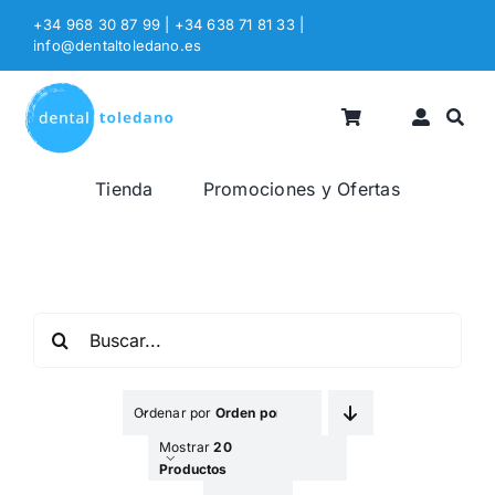
Saltar
+34 968 30 87 99 | +34 638 71 81 33
|
al
info@dentaltoledano.es
contenido
Tienda
Promociones y Ofertas
Buscar:
Ordenar por
Orden por Defecto
Mostrar
20
Productos