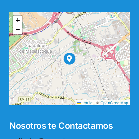
+
−
Leaflet
|
©
OpenStreetMap
Nosotros te Contactamos