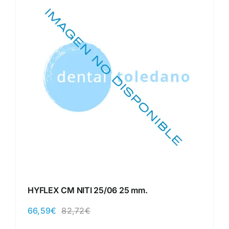
HYFLEX CM NITI 25/06 25 mm.
66,59
€
82,72
€
El
El
precio
precio