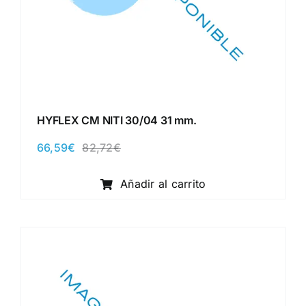
HYFLEX CM NITI 30/04 31 mm.
66,59
€
82,72
€
El
El
precio
precio
original
actual
Añadir al carrito
era:
es:
82,72€.
66,59€.