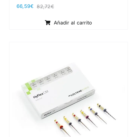
66,59
€
82,72
€
El
El
precio
precio
original
actual
Añadir al carrito
era:
es:
82,72€.
66,59€.