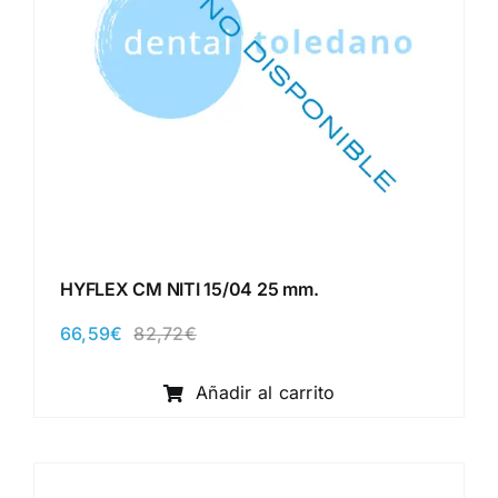
HYFLEX CM NITI 15/04 25 mm.
66,59
€
82,72
€
El
El
precio
precio
original
actual
Añadir al carrito
era:
es:
82,72€.
66,59€.