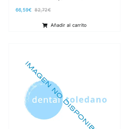
66,59
€
82,72
€
El
El
precio
precio
original
actual
Añadir al carrito
era:
es:
82,72€.
66,59€.