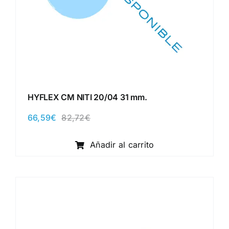
HYFLEX CM NITI 20/04 31 mm.
66,59
€
82,72
€
El
El
precio
precio
original
actual
Añadir al carrito
era:
es:
82,72€.
66,59€.