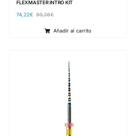
FLEXMASTER INTRO KIT
74,22
€
90,26
€
El
El
precio
precio
original
actual
Añadir al carrito
era:
es:
90,26€.
74,22€.