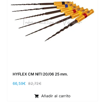
HYFLEX CM NITI 20/06 25 mm.
66,59
€
82,72
€
El
El
precio
precio
original
actual
Añadir al carrito
era:
es:
82,72€.
66,59€.