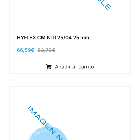
HYFLEX CM NITI 25/04 25 mm.
66,59
€
82,72
€
El
El
precio
precio
original
actual
Añadir al carrito
era:
es:
82,72€.
66,59€.