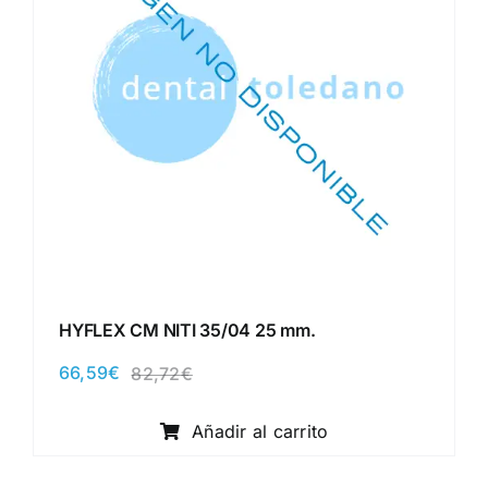
HYFLEX CM NITI 35/04 25 mm.
66,59
€
82,72
€
El
El
precio
precio
original
actual
Añadir al carrito
era:
es:
82,72€.
66,59€.