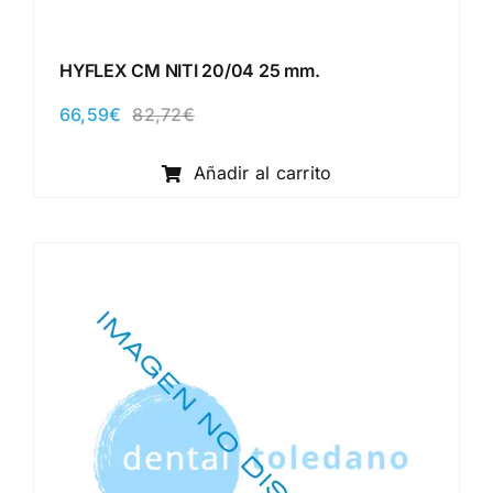
HYFLEX CM NITI 20/04 25 mm.
66,59
€
82,72
€
El
El
precio
precio
original
actual
Añadir al carrito
era:
es:
82,72€.
66,59€.