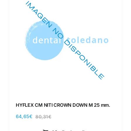
HYFLEX CM NITI CROWN DOWN M 25 mm.
64,65
€
80,31
€
El
El
precio
precio
original
actual