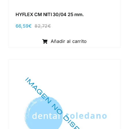
HYFLEX CM NITI 30/04 25 mm.
66,59
€
82,72
€
El
El
precio
precio
original
actual
Añadir al carrito
era:
es:
82,72€.
66,59€.