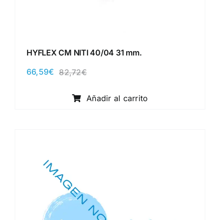
HYFLEX CM NITI 40/04 31 mm.
66,59
€
82,72
€
El
El
precio
precio
original
actual
Añadir al carrito
era:
es:
82,72€.
66,59€.