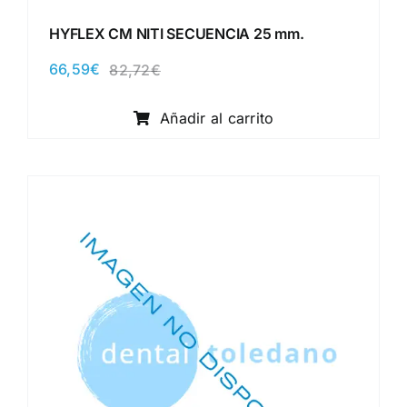
HYFLEX CM NITI SECUENCIA 25 mm.
66,59
€
82,72
€
El
El
precio
precio
original
actual
Añadir al carrito
era:
es:
82,72€.
66,59€.