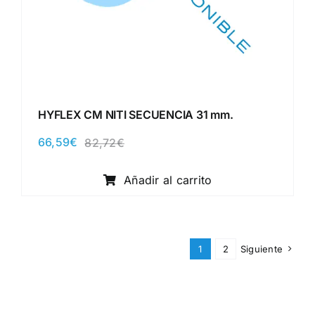
HYFLEX CM NITI SECUENCIA 31 mm.
66,59
€
82,72
€
El
El
precio
precio
original
actual
Añadir al carrito
era:
es:
82,72€.
66,59€.
1
2
Siguiente