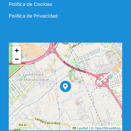
Política de Cookies
Política de Privacidad
+
−
Leaflet
|
©
OpenStreetMap