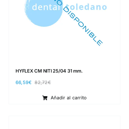
HYFLEX CM NITI 25/04 31 mm.
66,59
€
82,72
€
El
El
precio
precio
original
actual
Añadir al carrito
era:
es:
82,72€.
66,59€.