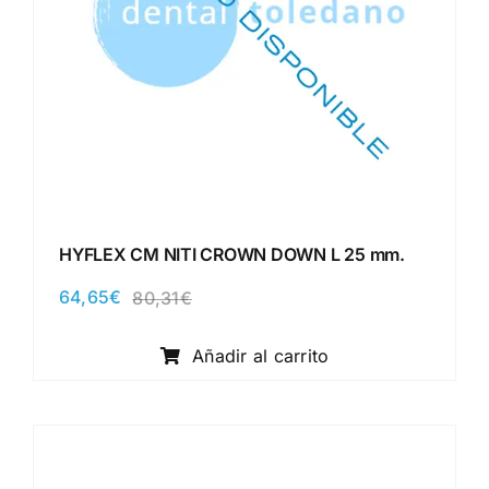
HYFLEX CM NITI CROWN DOWN L 25 mm.
64,65
€
80,31
€
El
El
precio
precio
original
actual
Añadir al carrito
era:
es:
80,31€.
64,65€.