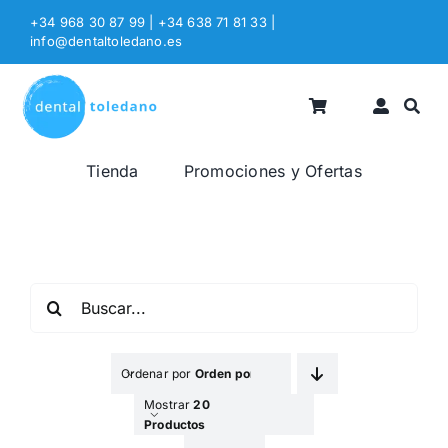
Saltar
+34 968 30 87 99 | +34 638 71 81 33
|
al
info@dentaltoledano.es
contenido
Tienda
Promociones y Ofertas
Buscar:
Ordenar por
Orden por Defecto
Mostrar
20
Productos