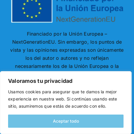
Financiado por la Unión Europea –
NextGenerationEU. Sin embargo, los puntos de
vista y las opiniones expresadas son únicamente
los del autor o autores y no reflejan
necesariamente los de la Unión Europea o la
Comisión Europea. Ni la Unión Europea ni la
Valoramos tu privacidad
Comisión Europea pueden ser consideradas
responsables de las mismas.
Usamos cookies para asegurar que te damos la mejor
experiencia en nuestra web. Si continúas usando este
sitio, asumiremos que estás de acuerdo con ello.
Aceptar todo