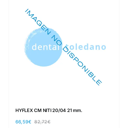
HYFLEX CM NITI 20/04 21 mm.
66,59
€
82,72
€
El
El