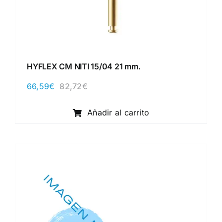
HYFLEX CM NITI 15/04 21 mm.
66,59
€
82,72
€
El
El
precio
precio
original
actual
Añadir al carrito
era:
es:
82,72€.
66,59€.