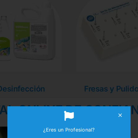
Desinfección
Fresas y Pulid
AL ONLINE DE CONFIA
¿Eres un Profesional?