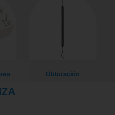
ores
Obturación
NZA