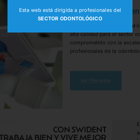
¡Bienvenidos a Den
Esta web está dirigida a profesionales del
SECTOR ODONTOLÓGICO
Somos un
depósito dental
lí
alta calidad para el sector
comprometido con la excelen
profesionales de la odontolo
Ver Productos
E
a