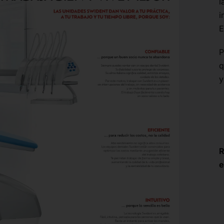
l
i
E
P
q
y
R
e