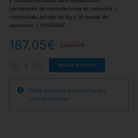
y fotopolimerizable para cementación
permanente de restauraciones de cerámica y
composites.Jeringa de 5g y 10 puntas de
aplicación. | VIVADENT
187,05
€
233,50
€
El
El
precio
precio
Añadir al carrito
VARIOLINK
ESTHETIC
original
actual
DC
Venta exclusiva a odontólogos y
era:
es:
REFILL
clínicas dentales
1X9gr.
233,50€
187,05€.
NEUTRAL
cantidad