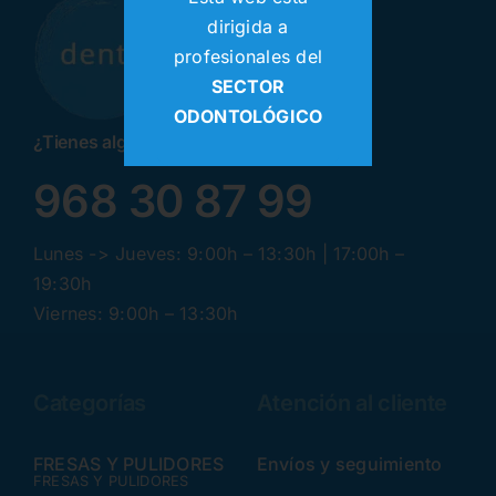
dirigida a
profesionales del
SECTOR
ODONTOLÓGICO
¿Tienes alguna pregunta? ¡Llamanos!
968 30 87 99
Lunes -> Jueves: 9:00h – 13:30h | 17:00h –
19:30h
Viernes: 9:00h – 13:30h
Categorías
Atención al cliente
FRESAS Y PULIDORES
Envíos y seguimiento
FRESAS Y PULIDORES