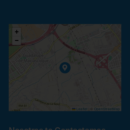
+
−
Leaflet
|
©
OpenStreetMap