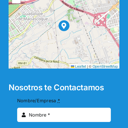
Leaflet
|
©
OpenStreetMap
Nosotros te Contactamos
Nombre/Empresa
*