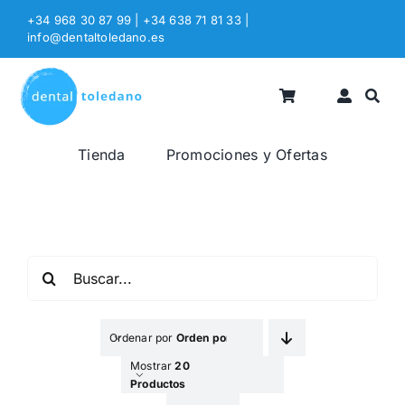
Saltar
+34 968 30 87 99 | +34 638 71 81 33
|
al
info@dentaltoledano.es
contenido
Tienda
Promociones y Ofertas
Buscar:
Ordenar por
Orden por Defecto
Mostrar
20
Productos