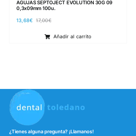
AGUJAS SEPTOJECT EVOLUTION 30G 09
0,3x09mm 100u.
13,68
€
17,00
€
El
El
precio
precio
original
actual
Añadir al carrito
era:
es:
17,00€.
13,68€.
¿Tienes alguna pregunta? ¡Llamanos!