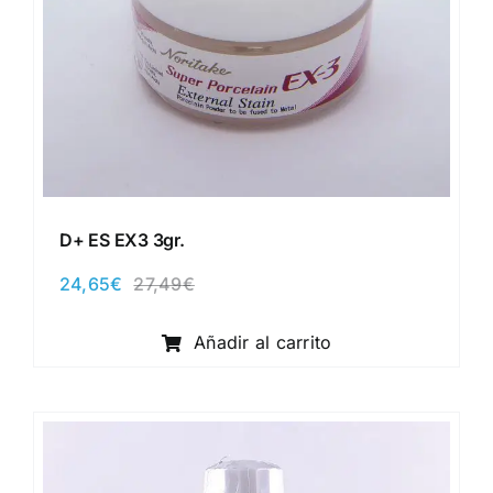
D+ ES EX3 3gr.
24,65
€
27,49
€
El
El
precio
precio
original
actual
Añadir al carrito
era:
es:
27,49€.
24,65€.