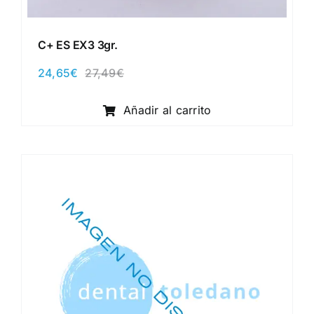
C+ ES EX3 3gr.
24,65
€
27,49
€
El
El
precio
precio
original
actual
Añadir al carrito
era:
es:
27,49€.
24,65€.