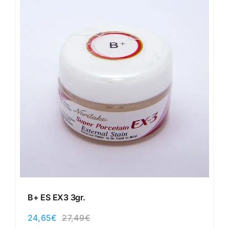
B+ ES EX3 3gr.
24,65
€
27,49
€
El
El