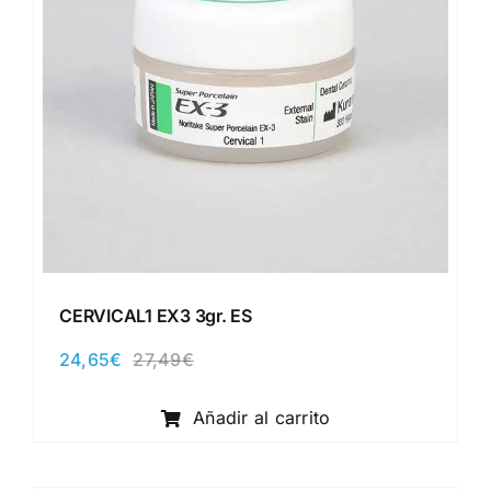
CERVICAL1 EX3 3gr. ES
24,65
€
27,49
€
El
El
precio
precio
original
actual
Añadir al carrito
era:
es:
27,49€.
24,65€.