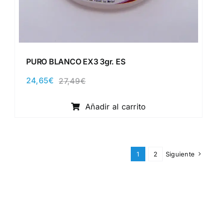
PURO BLANCO EX3 3gr. ES
24,65
€
27,49
€
El
El
precio
precio
original
actual
Añadir al carrito
era:
es:
27,49€.
24,65€.
1
2
Siguiente