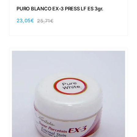
PURO BLANCO EX-3 PRESS LF ES 3gr.
23,05
€
25,71
€
El
El
precio
precio
original
actual
era:
es:
25,71€.
23,05€.