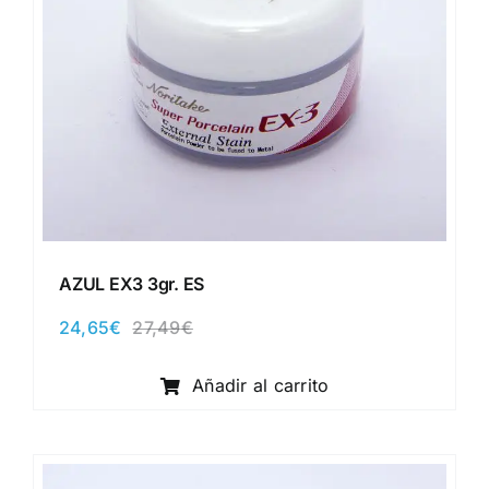
AZUL EX3 3gr. ES
24,65
€
27,49
€
El
El
precio
precio
original
actual
Añadir al carrito
era:
es:
27,49€.
24,65€.