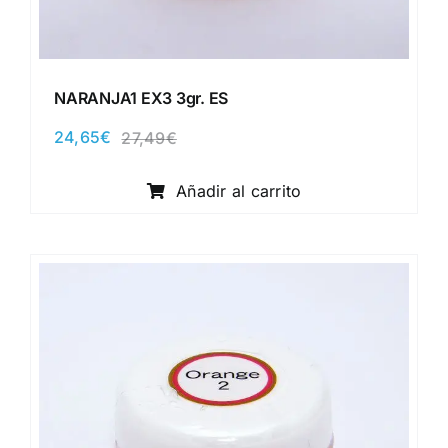
NARANJA1 EX3 3gr. ES
24,65
€
27,49
€
El
El
precio
precio
original
actual
Añadir al carrito
era:
es:
27,49€.
24,65€.