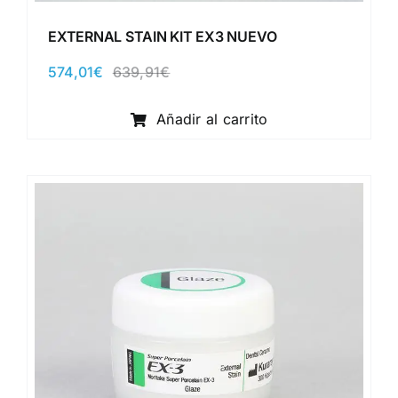
EXTERNAL STAIN KIT EX3 NUEVO
574,01
€
639,91
€
El
El
precio
precio
original
actual
Añadir al carrito
era:
es:
639,91€.
574,01€.