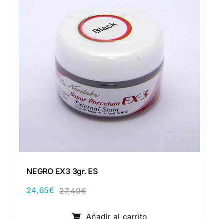
NEGRO EX3 3gr. ES
24,65
€
27,49
€
El
El
precio
precio
original
actual
Añadir al carrito