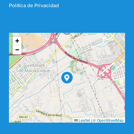
Política de Privacidad
+
−
Leaflet
|
©
OpenStreetMap