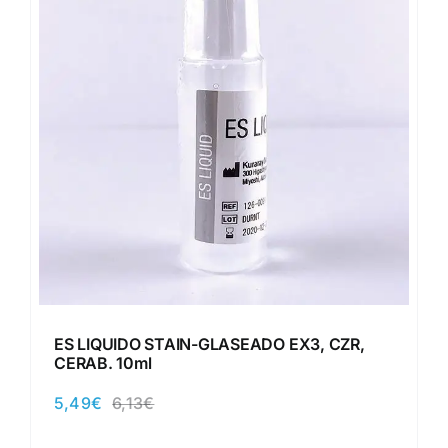
ES LIQUIDO STAIN-GLASEADO EX3, CZR,
CERAB. 10ml
5,49
€
6,13
€
El
El
precio
precio