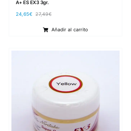
A+ ES EX3 3gr.
24,65
€
27,49
€
El
El
precio
precio
original
actual
Añadir al carrito
era:
es:
27,49€.
24,65€.