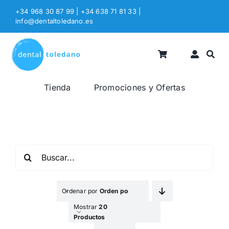
Saltar
+34 968 30 87 99 | +34 638 71 81 33
|
al
info@dentaltoledano.es
contenido
Tienda
Promociones y Ofertas
Buscar:
Ordenar por
Orden por Defecto
Mostrar
20
Productos