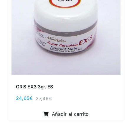
GRIS EX3 3gr. ES
24,65
€
27,49
€
El
El
precio
precio
original
actual
Añadir al carrito
era:
es:
27,49€.
24,65€.