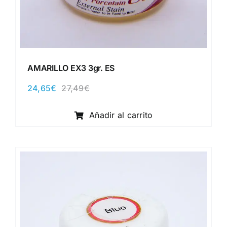
AMARILLO EX3 3gr. ES
24,65
€
27,49
€
El
El
precio
precio
original
actual
Añadir al carrito
era:
es:
27,49€.
24,65€.