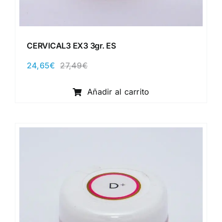
CERVICAL3 EX3 3gr. ES
24,65
€
27,49
€
El
El
precio
precio
original
actual
Añadir al carrito
era:
es:
27,49€.
24,65€.