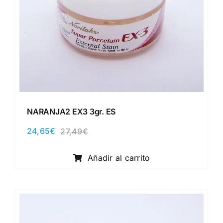
NARANJA2 EX3 3gr. ES
24,65
€
27,49
€
El
El
precio
precio
original
actual
Añadir al carrito
era:
es:
27,49€.
24,65€.