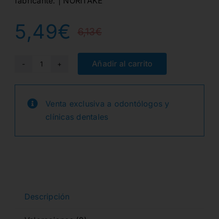
fabricante. | NORITAKE
5,49
€
6,13
€
El
El
precio
precio
Añadir al carrito
ES
LIQUIDO
original
actual
STAIN-
Venta exclusiva a odontólogos y
era:
es:
GLASEADO
clínicas dentales
EX3,
6,13€.
5,49€.
CZR,
CERAB.
10ml
cantidad
Descripción