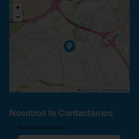
+
−
Leaflet
|
©
OpenStreetMap
Nosotros te Contactamos
Nombre/Empresa
*