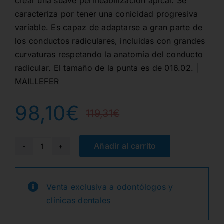
crear una suave permeabilización apical. Se
caracteriza por tener una conicidad progresiva
variable. Es capaz de adaptarse a gran parte de
los conductos radiculares, incluidas con grandes
curvaturas respetando la anatomía del conducto
radicular. El tamaño de la punta es de 016.02. |
MAILLEFER
98,10
€
119,31
€
El
El
precio
precio
Añadir al carrito
LIMA
PROGLIDER
original
actual
ESTERIL
Venta exclusiva a odontólogos y
era:
es:
25
clínicas dentales
mm.
119,31€.
98,10€.
6u.