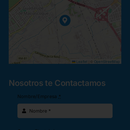
Leaflet
|
©
OpenStreetMap
Nosotros te Contactamos
Nombre/Empresa
*