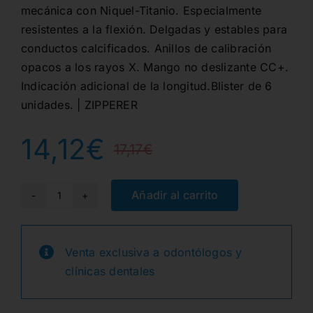
mecánica con Niquel-Titanio. Especialmente
resistentes a la flexión. Delgadas y estables para
conductos calcificados. Anillos de calibración
opacos a los rayos X. Mango no deslizante CC+.
Indicación adicional de la longitud.Blister de 6
unidades. | ZIPPERER
14,12
€
17,17
€
El
El
precio
precio
Añadir al carrito
LIMAS
C
original
actual
25mm.
Venta exclusiva a odontólogos y
era:
es:
10
clínicas dentales
ART.068/368
17,17€.
14,12€.
6uds.