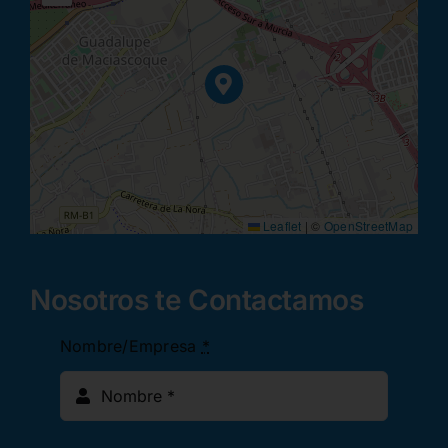
Leaflet
|
©
OpenStreetMap
Nosotros te Contactamos
Nombre/Empresa
*