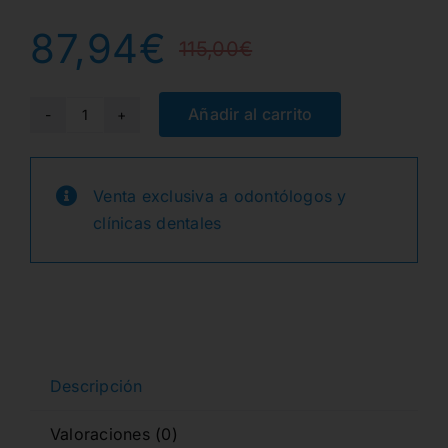
87,94
€
115,00
€
El
El
precio
precio
Añadir al carrito
SPP24GSP2X
SWISS
original
actual
PERIO
Venta exclusiva a odontólogos y
era:
es:
PERIOSTOTOMO
clínicas dentales
LINEA
115,00€.
87,94€.
BLACK
cantidad
Descripción
Valoraciones (0)