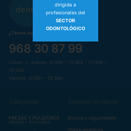
dirigida a
profesionales del
SECTOR
ODONTOLÓGICO
¿Tienes alguna pregunta? ¡Llamanos!
968 30 87 99
Lunes -> Jueves: 9:00h – 13:30h | 17:00h –
19:30h
Viernes: 9:00h – 13:30h
Categorías
Atención al cliente
FRESAS Y PULIDORES
Envíos y seguimiento
FRESAS Y PULIDORES
Sobre nosotros