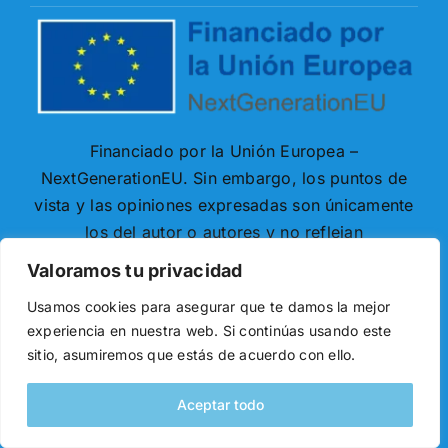
Financiado por la Unión Europea –
NextGenerationEU. Sin embargo, los puntos de
vista y las opiniones expresadas son únicamente
los del autor o autores y no reflejan
necesariamente los de la Unión Europea o la
Valoramos tu privacidad
Comisión Europea. Ni la Unión Europea ni la
Usamos cookies para asegurar que te damos la mejor
Comisión Europea pueden ser consideradas
experiencia en nuestra web. Si continúas usando este
responsables de las mismas.
sitio, asumiremos que estás de acuerdo con ello.
Aceptar todo