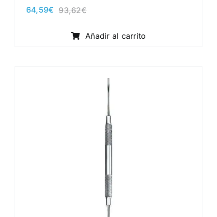
64,59
€
93,62
€
El
El
precio
precio
original
actual
Añadir al carrito
era:
es:
93,62€.
64,59€.