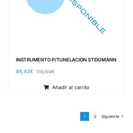
INSTRUMENTO P/TUNELACION STEIGMANN
84,42
€
110,50
€
El
El
precio
precio
original
actual
Añadir al carrito
era:
es:
110,50€.
84,42€.
1
2
Siguiente