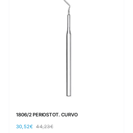
1806/2 PERIOSTOT. CURVO
30,52
€
44,23
€
El
El