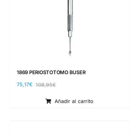
1869 PERIOSTOTOMO BUSER
75,17
€
108,95
€
El
El
precio
precio
original
actual
Añadir al carrito
era:
es:
108,95€.
75,17€.