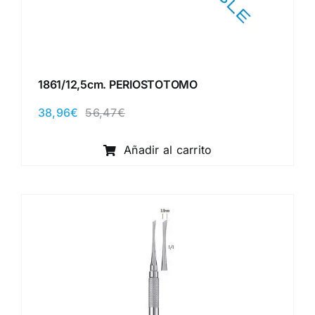
1861/12,5cm. PERIOSTOTOMO
38,96
€
56,47
€
El
El
precio
precio
original
actual
Añadir al carrito
era:
es:
56,47€.
38,96€.