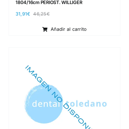
1804/16cm PERIOST. WILLIGER
31,91
€
46,25
€
El
El
precio
precio
original
actual
Añadir al carrito
era:
es:
46,25€.
31,91€.