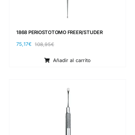
1868 PERIOSTOTOMO FREER/STUDER
75,17
€
108,95
€
El
El
precio
precio
original
actual
Añadir al carrito
era:
es:
108,95€.
75,17€.