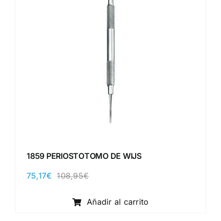
1859 PERIOSTOTOMO DE WIJS
75,17
€
108,95
€
El
El
precio
precio
original
actual
Añadir al carrito
era:
es:
108,95€.
75,17€.