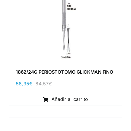
1862/24G PERIOSTOTOMO GLICKMAN FINO
58,35
€
84,57
€
El
El
precio
precio
original
actual
Añadir al carrito
era:
es:
84,57€.
58,35€.