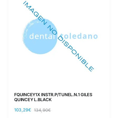
FQUINCEY1X INSTR.P/TUNEL.N.1 GILES
QUINCEY L.BLACK
103,29
€
134,90
€
El
El
precio
precio