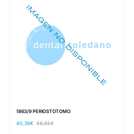
1863/9 PERIOSTOTOMO
40,39
€
58,55
€
El
El
precio
precio