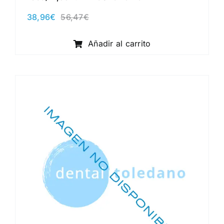
38,96
€
56,47
€
El
El
precio
precio
original
actual
Añadir al carrito
era:
es:
56,47€.
38,96€.