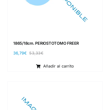
1865/18cm. PERIOSTOTOMO FREER
36,79
€
53,33
€
El
El
precio
precio
original
actual
Añadir al carrito
era:
es:
53,33€.
36,79€.