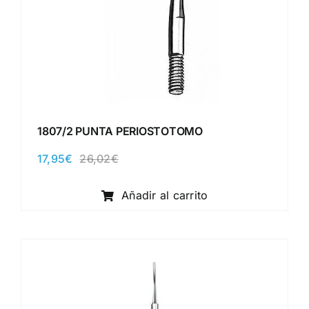
1807/2 PUNTA PERIOSTOTOMO
17,95
€
26,02
€
El
El
precio
precio
original
actual
Añadir al carrito
era:
es:
26,02€.
17,95€.