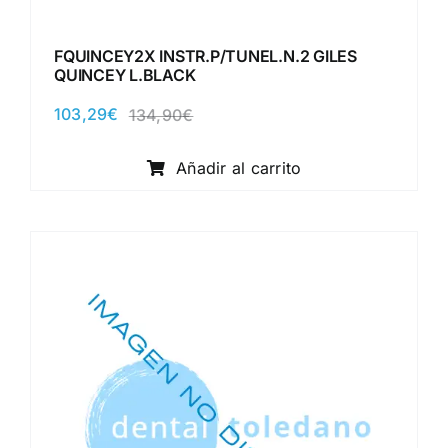
FQUINCEY2X INSTR.P/TUNEL.N.2 GILES
QUINCEY L.BLACK
103,29
€
134,90
€
El
El
precio
precio
original
actual
Añadir al carrito
era:
es:
134,90€.
103,29€.