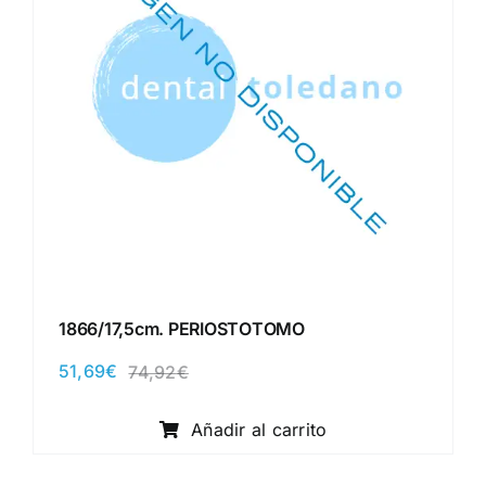
1866/17,5cm. PERIOSTOTOMO
51,69
€
74,92
€
El
El
precio
precio
original
actual
Añadir al carrito
era:
es:
74,92€.
51,69€.