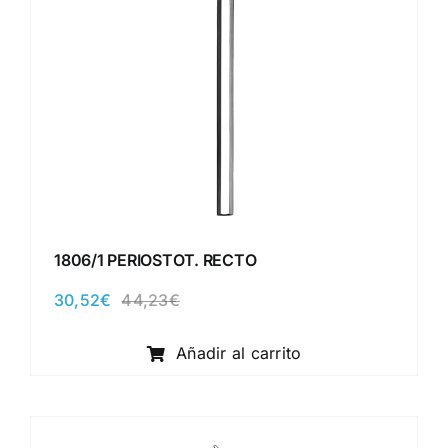
1806/1 PERIOSTOT. RECTO
30,52
€
44,23
€
El
El
precio
precio
original
actual
Añadir al carrito
era:
es:
44,23€.
30,52€.