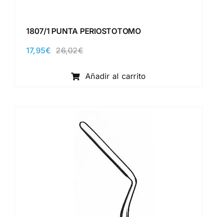
1807/1 PUNTA PERIOSTOTOMO
17,95
€
26,02
€
El
El
precio
precio
original
actual
Añadir al carrito
era:
es:
26,02€.
17,95€.