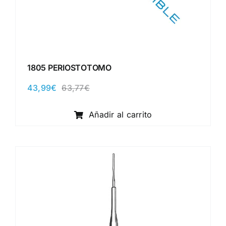
1805 PERIOSTOTOMO
43,99
€
63,77
€
El
El
precio
precio
original
actual
Añadir al carrito
era:
es:
63,77€.
43,99€.