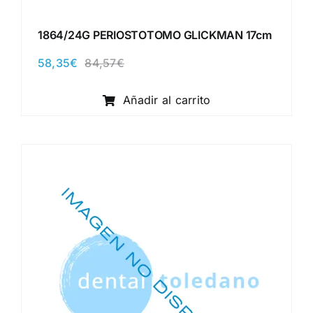
1864/24G PERIOSTOTOMO GLICKMAN 17cm
58,35
€
84,57
€
El
El
precio
precio
original
actual
Añadir al carrito
era:
es:
84,57€.
58,35€.