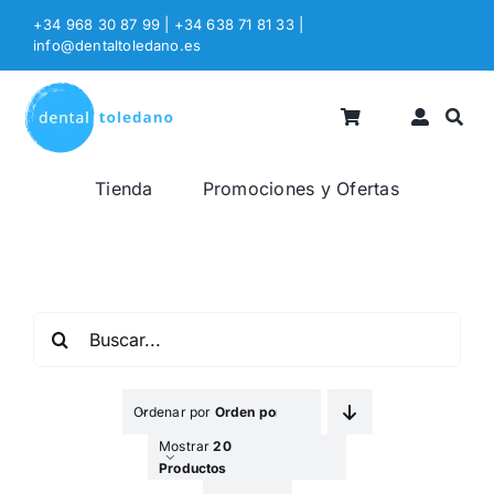
Saltar
+34 968 30 87 99 | +34 638 71 81 33
|
al
info@dentaltoledano.es
contenido
Tienda
Promociones y Ofertas
Buscar:
Ordenar por
Orden por Defecto
Mostrar
20
Productos