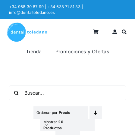
Saltar
+34 968 30 87 99 | +34 638 71 81 33
|
al
info@dentaltoledano.es
contenido
Tienda
Promociones y Ofertas
Buscar:
Ordenar por
Precio
Mostrar
20
Productos