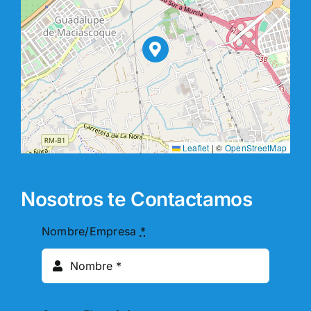
Leaflet
|
©
OpenStreetMap
Nosotros te Contactamos
Nombre/Empresa
*