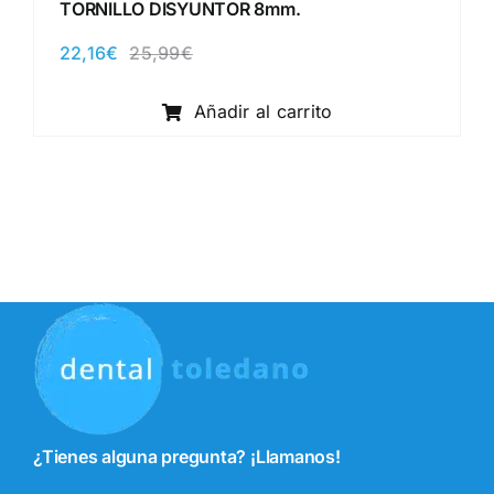
TORNILLO DISYUNTOR 8mm.
22,16
€
25,99
€
El
El
precio
precio
original
actual
Añadir al carrito
era:
es:
25,99€.
22,16€.
¿Tienes alguna pregunta? ¡Llamanos!