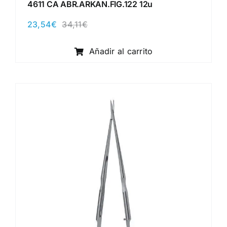
4611 CA ABR.ARKAN.FIG.122 12u
23,54
€
34,11
€
El
El
precio
precio
original
actual
Añadir al carrito
era:
es:
34,11€.
23,54€.