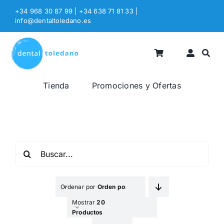
Saltar
+34 968 30 87 99 | +34 638 71 81 33
|
al
info@dentaltoledano.es
contenido
Tienda
Promociones y Ofertas
Buscar:
Ordenar por
Orden por Defecto
Mostrar
20
Productos