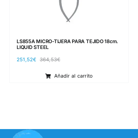
LS855A MICRO-TIJERA PARA TEJIDO 18cm.
LIQUID STEEL
251,52
€
364,53
€
El
El
precio
precio
original
actual
Añadir al carrito
era:
es:
364,53€.
251,52€.