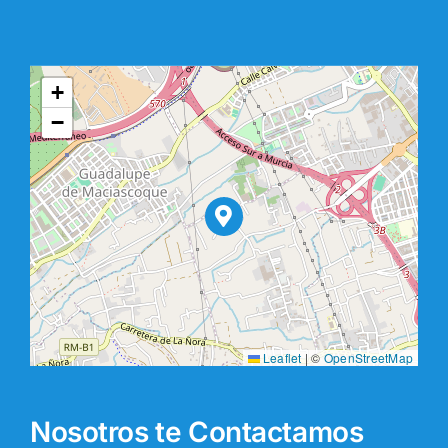
+
−
Leaflet
|
©
OpenStreetMap
Nosotros te Contactamos