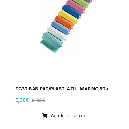
PG30 BAB.PAP/PLAST. AZUL MARINO 80u.
6,66
€
8,92
€
El
El
precio
precio
original
actual
Añadir al carrito
era:
es:
8,92€.
6,66€.