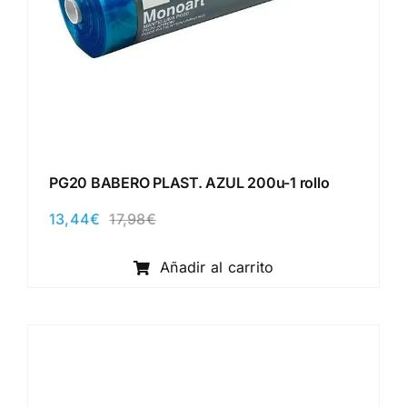
PG20 BABERO PLAST. AZUL 200u-1 rollo
13,44
€
17,98
€
El
El
precio
precio
original
actual
Añadir al carrito
era:
es:
17,98€.
13,44€.