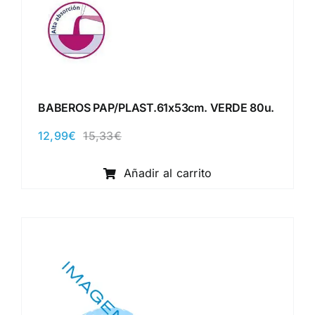
BABEROS PAP/PLAST.61x53cm. VERDE 80u.
12,99
€
15,33
€
El
El
precio
precio
original
actual
Añadir al carrito
era:
es:
15,33€.
12,99€.