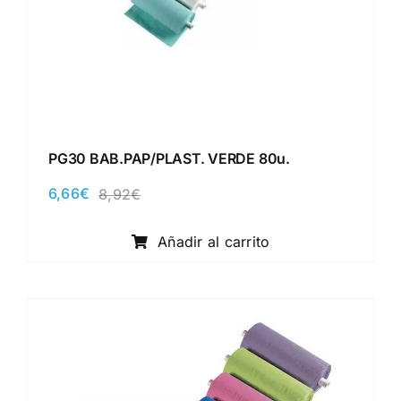
PG30 BAB.PAP/PLAST. VERDE 80u.
6,66
€
8,92
€
El
El
precio
precio
original
actual
Añadir al carrito
era:
es:
8,92€.
6,66€.