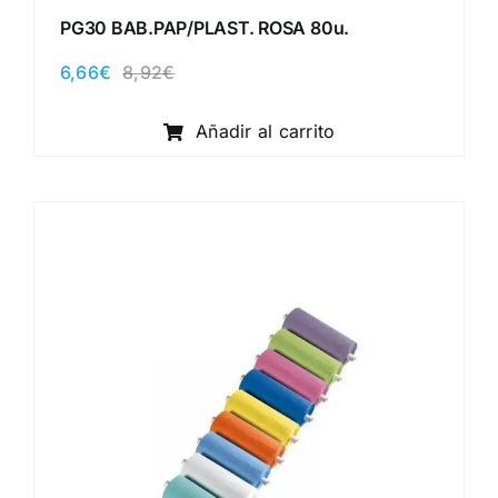
PG30 BAB.PAP/PLAST. ROSA 80u.
6,66
€
8,92
€
El
El
precio
precio
original
actual
Añadir al carrito
era:
es:
8,92€.
6,66€.