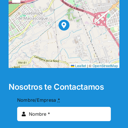
Leaflet
|
©
OpenStreetMap
Nosotros te Contactamos
Nombre/Empresa
*