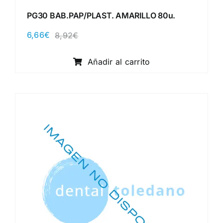
PG30 BAB.PAP/PLAST. AMARILLO 80u.
6,66
€
8,92
€
El
El
precio
precio
original
actual
Añadir al carrito
era:
es:
8,92€.
6,66€.