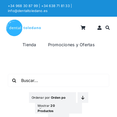
Saltar
+34 968 30 87 99 | +34 638 71 81 33
|
al
info@dentaltoledano.es
contenido
Tienda
Promociones y Ofertas
Buscar:
Ordenar por
Orden por Defecto
Mostrar
20
Productos