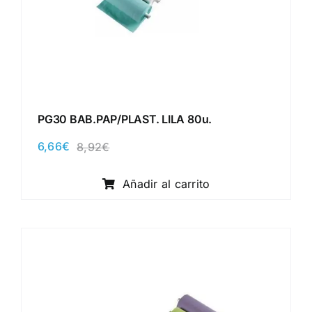
PG30 BAB.PAP/PLAST. LILA 80u.
6,66
€
8,92
€
El
El
precio
precio
original
actual
Añadir al carrito
era:
es:
8,92€.
6,66€.