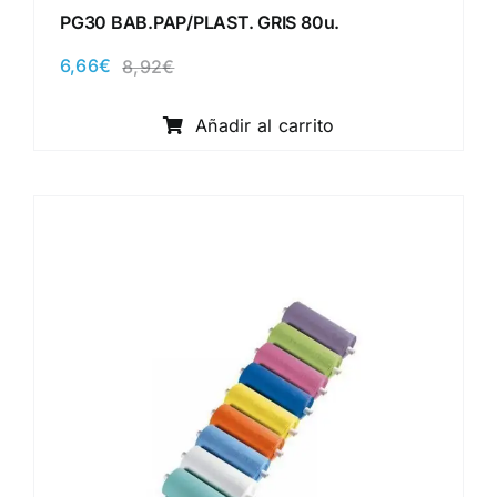
PG30 BAB.PAP/PLAST. GRIS 80u.
6,66
€
8,92
€
El
El
precio
precio
original
actual
Añadir al carrito
era:
es:
8,92€.
6,66€.