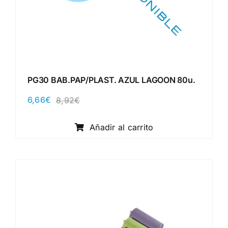
PG30 BAB.PAP/PLAST. AZUL LAGOON 80u.
6,66
€
8,92
€
El
El
precio
precio
original
actual
Añadir al carrito
era:
es:
8,92€.
6,66€.