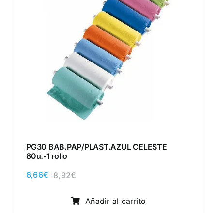
PG30 BAB.PAP/PLAST.AZUL CELESTE
80u.-1 rollo
6,66
€
8,92
€
El
El
precio
precio
original
actual
Añadir al carrito
era:
es:
8,92€.
6,66€.