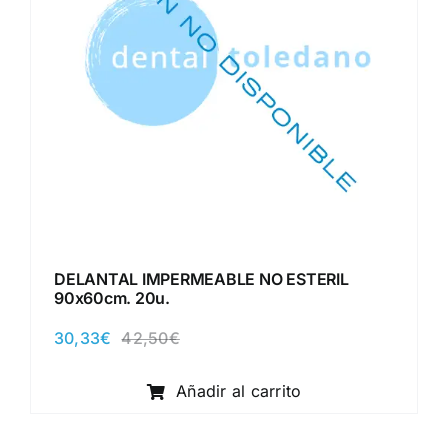
DELANTAL IMPERMEABLE NO ESTERIL
90x60cm. 20u.
30,33
€
42,50
€
El
El
precio
precio
original
actual
Añadir al carrito
era:
es:
42,50€.
30,33€.