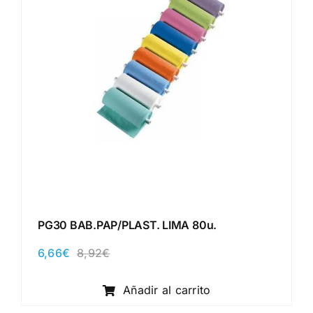
PG30 BAB.PAP/PLAST. LIMA 80u.
6,66
€
8,92
€
El
El
precio
precio
original
actual
Añadir al carrito
era:
es:
8,92€.
6,66€.