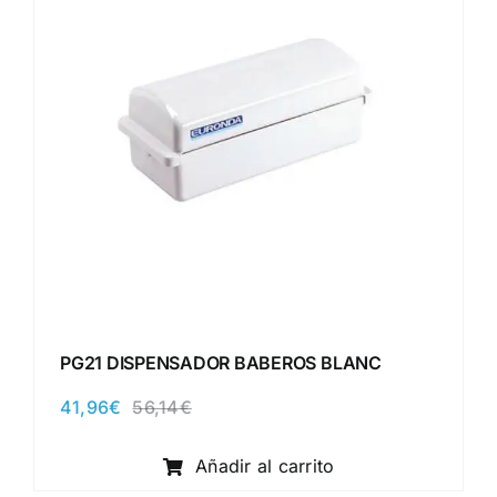
PG21 DISPENSADOR BABEROS BLANC
41,96
€
56,14
€
El
El
precio
precio
original
actual
Añadir al carrito
era:
es: