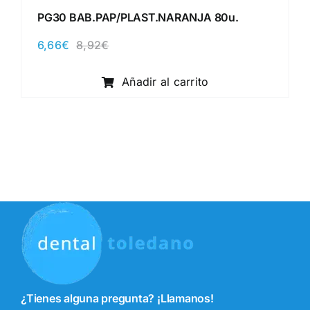
PG30 BAB.PAP/PLAST.NARANJA 80u.
6,66
€
8,92
€
El
El
precio
precio
original
actual
Añadir al carrito
era:
es:
8,92€.
6,66€.
¿Tienes alguna pregunta? ¡Llamanos!