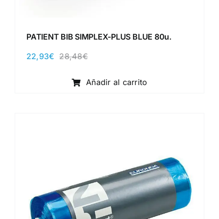
PATIENT BIB SIMPLEX-PLUS BLUE 80u.
22,93
€
28,48
€
El
El
precio
precio
original
actual
Añadir al carrito
era:
es:
28,48€.
22,93€.