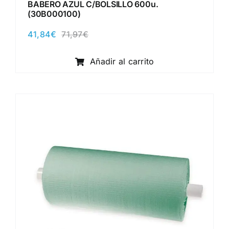
BABERO AZUL C/BOLSILLO 600u.
(30B000100)
41,84
€
71,97
€
El
El
precio
precio
original
actual
Añadir al carrito
era:
es:
71,97€.
41,84€.