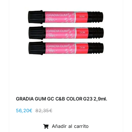
GRADIA GUM GC C&B COLOR G23 2,9ml.
56,20
€
82,35
€
El
El
precio
precio
original
actual
Añadir al carrito
era:
es: