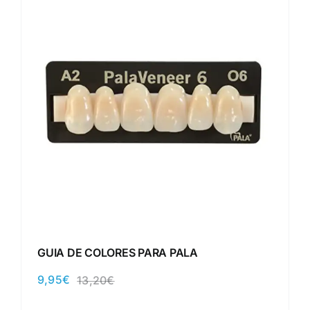
GUIA DE COLORES PARA PALA
9,95
€
13,20
€
El
El
precio
precio