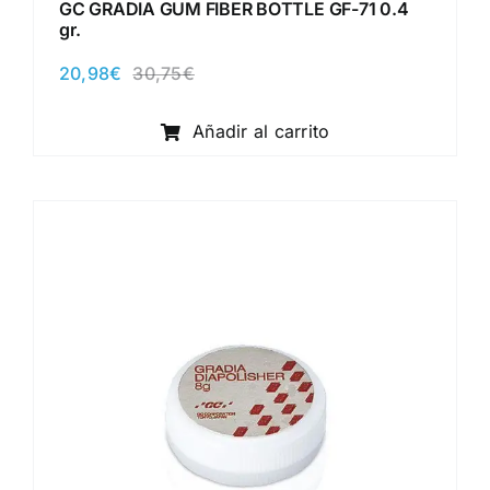
GC GRADIA GUM FIBER BOTTLE GF-71 0.4
gr.
20,98
€
30,75
€
El
El
precio
precio
original
actual
Añadir al carrito
era:
es:
30,75€.
20,98€.