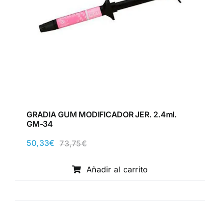
GRADIA GUM MODIFICADOR JER. 2.4ml.
GM-34
50,33
€
73,75
€
El
El
precio
precio
original
actual
Añadir al carrito
era:
es:
73,75€.
50,33€.