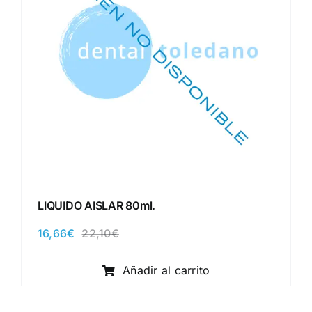
LIQUIDO AISLAR 80ml.
16,66
€
22,10
€
El
El
precio
precio
original
actual
Añadir al carrito
era:
es:
22,10€.
16,66€.