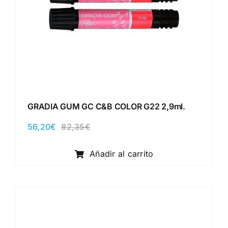
GRADIA GUM GC C&B COLOR G22 2,9ml.
56,20
€
82,35
€
El
El
precio
precio
original
actual
Añadir al carrito
era:
es:
82,35€.
56,20€.