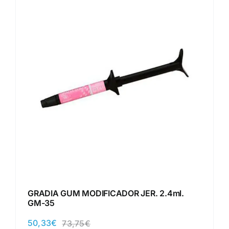
GRADIA GUM MODIFICADOR JER. 2.4ml.
GM-35
50,33
€
73,75
€
El
El