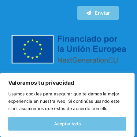
Enviar
Financiado por la Unión Europea –
Valoramos tu privacidad
NextGenerationEU. Sin embargo, los puntos de
vista y las opiniones expresadas son únicamente
Usamos cookies para asegurar que te damos la mejor
los del autor o autores y no reflejan
experiencia en nuestra web. Si continúas usando este
necesariamente los de la Unión Europea o la
sitio, asumiremos que estás de acuerdo con ello.
Comisión Europea. Ni la Unión Europea ni la
Aceptar todo
Comisión Europea pueden ser consideradas
responsables de las mismas.