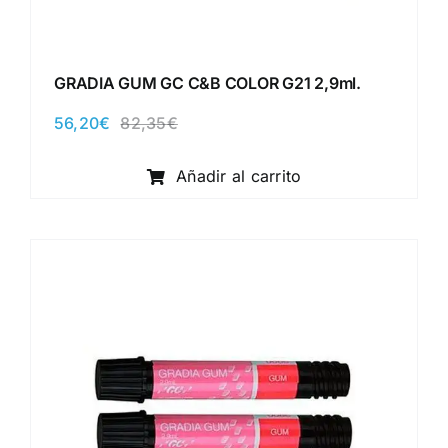
GRADIA GUM GC C&B COLOR G21 2,9ml.
56,20
€
82,35
€
El
El
precio
precio
original
actual
Añadir al carrito
era:
es:
82,35€.
56,20€.