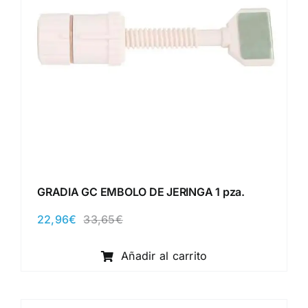
GRADIA GC EMBOLO DE JERINGA 1 pza.
22,96
€
33,65
€
El
El
precio
precio
original
actual
Añadir al carrito
era:
es:
33,65€.
22,96€.