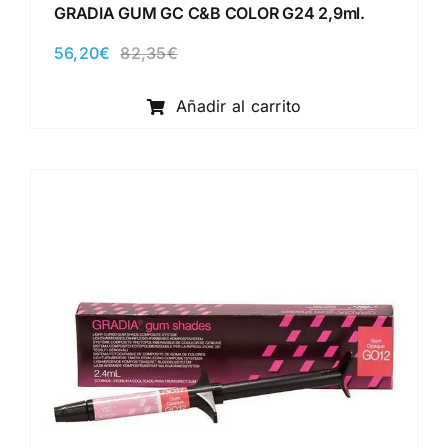
GRADIA GUM GC C&B COLOR G24 2,9ml.
56,20
€
82,35
€
El
El
precio
precio
original
actual
Añadir al carrito
era:
es:
82,35€.
56,20€.