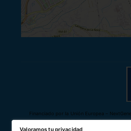
Financiado por la Unión Europea – NextGener
autores y no reflejan necesariamente los
Valoramos tu privacidad