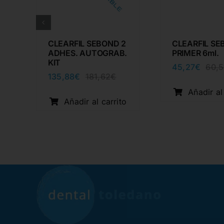
CLEARFIL SEBOND 2
CLEARFIL SE
ADHES. AUTOGRAB.
PRIMER 6ml.
KIT
45,27
€
60,5
135,88
€
181,62
€
El
El
precio
precio
Añadir al
cio
cio
original
actual
Añadir al carrito
inal
ual
era:
es:
o
181,62€.
135,88€.
33€.
35€.