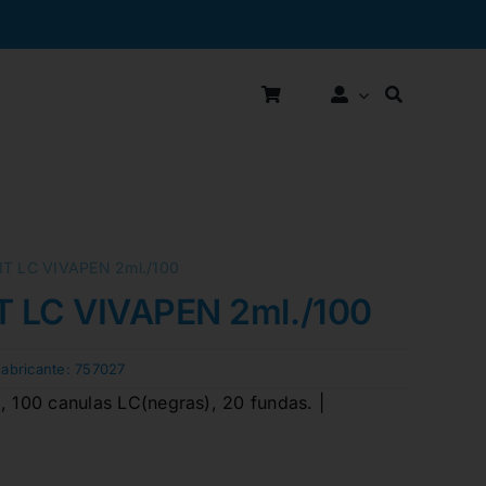
IT LC VIVAPEN 2ml./100
T LC VIVAPEN 2ml./100
Fabricante:
757027
, 100 canulas LC(negras), 20 fundas. |