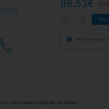
96,53
€
120,
Añadi
ADHESE
2
KIT
Venta exclusiva a
LC
VIVAPEN
2ml./100
cantidad
2ml.), 100 canulas LC(negras), 20 fundas.