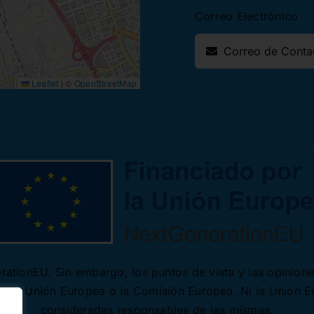
Correo Electrónico
Leaflet
|
©
OpenStreetMap
ationEU. Sin embargo, los puntos de vista y las opinion
 de la Unión Europea o la Comisión Europea. Ni la Unión 
consideradas responsables de las mismas.