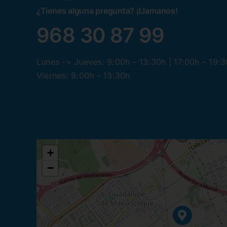
¿Tienes alguna pregunta? ¡Llamanos!
968 30 87 99
Lunes -> Jueves: 9:00h – 13:30h | 17:00h – 19:
Viernes: 9:00h – 13:30h
+
−