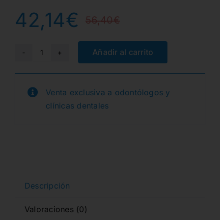
42,14
€
56,40
€
El
El
precio
precio
Añadir al carrito
FUTURABOND
U
original
actual
BOTTLE
Venta exclusiva a odontólogos y
era:
es:
DCA
clínicas dentales
2ml.
56,40€.
42,14€.
1578
cantidad
Descripción
Valoraciones (0)