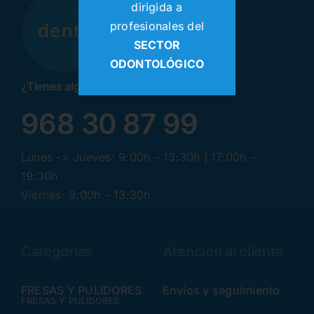
dirigida a
profesionales del
SECTOR
ODONTOLÓGICO
¿Tienes alguna pregunta? ¡Llamanos!
968 30 87 99
Lunes -> Jueves: 9:00h – 13:30h | 17:00h –
19:30h
Viernes: 9:00h – 13:30h
Categorías
Atención al cliente
FRESAS Y PULIDORES
Envíos y seguimiento
FRESAS Y PULIDORES