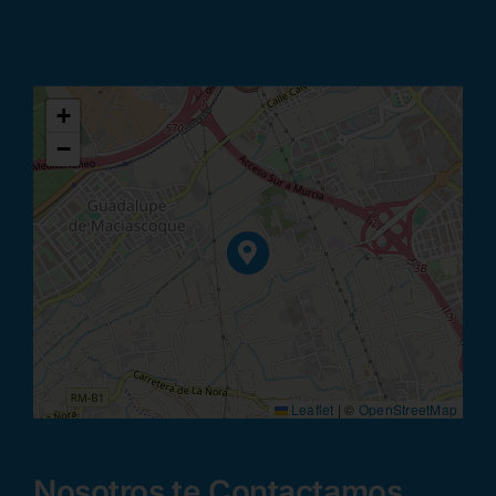
+
−
Leaflet
|
©
OpenStreetMap
Nosotros te Contactamos