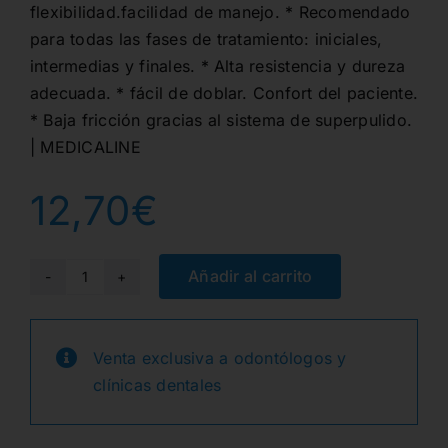
flexibilidad.facilidad de manejo. * Recomendado
para todas las fases de tratamiento: iniciales,
intermedias y finales. * Alta resistencia y dureza
adecuada. * fácil de doblar. Confort del paciente.
* Baja fricción gracias al sistema de superpulido.
| MEDICALINE
12,70
€
Añadir al carrito
Arco
ML
acero
Venta exclusiva a odontólogos y
rect
clínicas dentales
sup
16x22