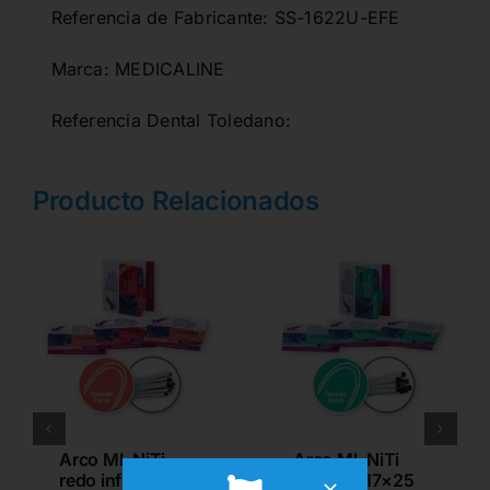
Referencia de Fabricante: SS-1622U-EFE
Marca: MEDICALINE
Referencia Dental Toledano:
Producto Relacionados
Arco ML NiTi
Arco ML NiTi
redo inf .016
rect sup 17×25