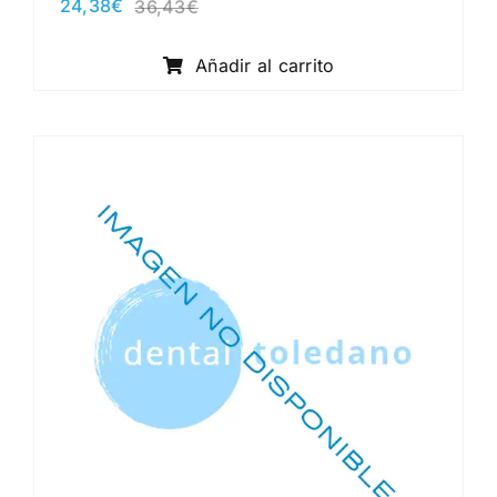
24,38
€
36,43
€
El
El
precio
precio
original
actual
Añadir al carrito
era:
es:
36,43€.
24,38€.