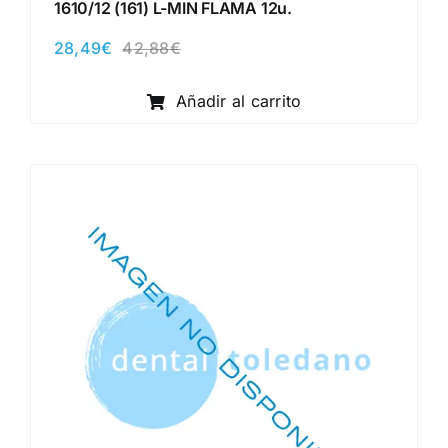
1610/12 (161) L-MIN FLAMA 12u.
28,49
€
42,88
€
El
El
precio
precio
original
actual
Añadir al carrito
era:
es:
42,88€.
28,49€.