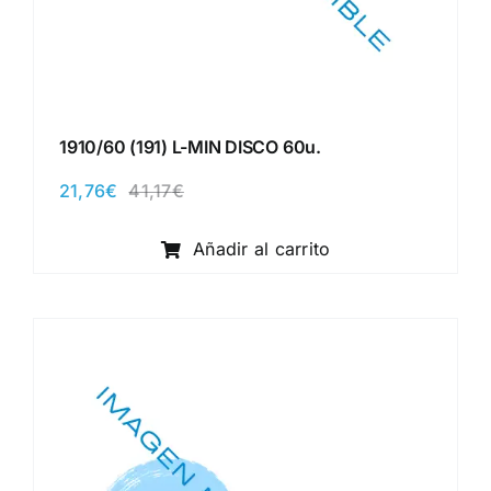
1910/60 (191) L-MIN DISCO 60u.
21,76
€
41,17
€
El
El
precio
precio
original
actual
Añadir al carrito
era:
es:
41,17€.
21,76€.