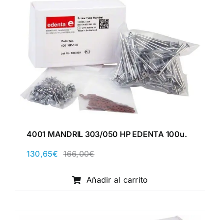
4001 MANDRIL 303/050 HP EDENTA 100u.
130,65
€
166,00
€
El
El
precio
precio
original
actual
Añadir al carrito
era:
es:
166,00€.
130,65€.