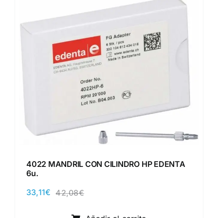
4022 MANDRIL CON CILINDRO HP EDENTA
6u.
33,11
€
42,08
€
El
El
precio
precio
original
actual