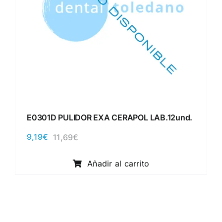
E0301D PULIDOR EXA CERAPOL LAB.12und.
9,19
€
11,69
€
El
El
precio
precio
original
actual
Añadir al carrito
era:
es:
11,69€.
9,19€.