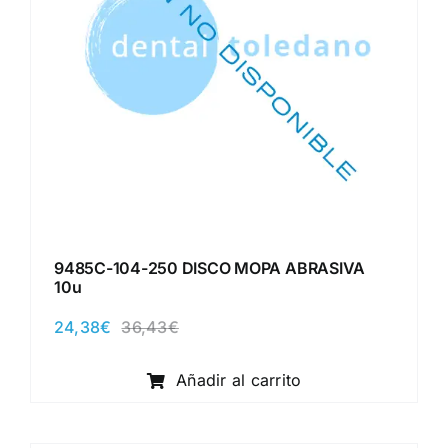
9485C-104-250 DISCO MOPA ABRASIVA
10u
24,38
€
36,43
€
El
El
precio
precio
original
actual
Añadir al carrito
era:
es:
36,43€.
24,38€.