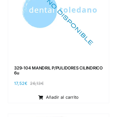
329-104 MANDRIL P/PULIDORES CILINDRICO
6u
17,52
€
26,13
€
El
El
precio
precio
original
actual
Añadir al carrito
era:
es:
26,13€.
17,52€.