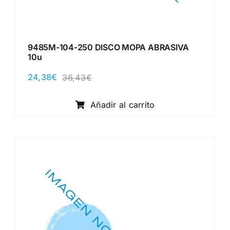
9485M-104-250 DISCO MOPA ABRASIVA
10u
24,38
€
36,43
€
El
El
precio
precio
original
actual
Añadir al carrito
era:
es:
36,43€.
24,38€.