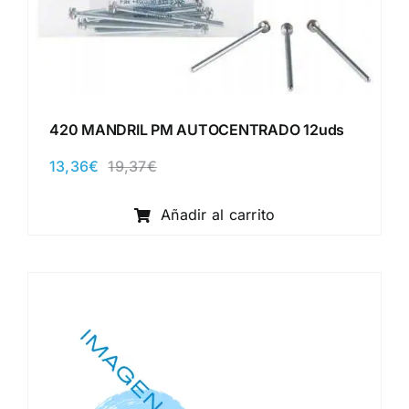
420 MANDRIL PM AUTOCENTRADO 12uds
13,36
€
19,37
€
El
El
precio
precio
original
actual
Añadir al carrito
era:
es:
19,37€.
13,36€.