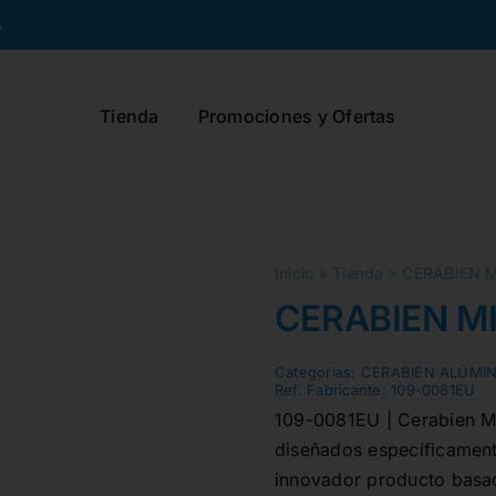
s
Tienda
Promociones y Ofertas
Inicio
»
Tienda
»
CERABIEN MI
CERABIEN MIL
Categorias:
CERABIEN ALÚMIN
Ref. Fabricante:
109-0081EU
109-0081EU | Cerabien Mil
diseñados específicament
innovador producto basado