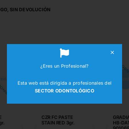
GO, SIN DEVOLUCIÓN
¿Eres un Profesional?
Esta web está dirigida a profesionales del
SECTOR ODONTOLÓGICO
E
CZR FC PASTE
GRADI
r.
STAIN RED 3gr.
HB-DA1
90106