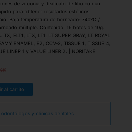
iones de zirconia y disilicato de litio con un
pido para obtener resultados estéticos
ipio. Baja temperatura de horneado: 740ºC /
orneado múltiple. Contenido: 16 botes de 10g.
es: TX, ELT1, LTX, LT1, LT SUPER GRAY, LT ROYAL
AMY ENAMEL, E2, CCV-2, TISSUE 1, TISSUE 4,
UE LINER 1 y VALUE LINER 2. | NORITAKE
6
€
El
El
precio
precio
r al carrito
original
actual
 odontólogos y clínicas dentales
era:
es: