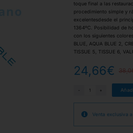
toque final a las restaurac
procedimiento simple y rá
excelentesdesde el princ
1364ºC. Posibilidad de h
con los siguientes color
BLUE, AQUA BLUE 2, CRE
TISSUE 5, TISSUE 6, VAL
24,66
€
38,0
Añadi
CERABIEN
MILAI
LT1
Venta exclusiva a
10g.
cantidad