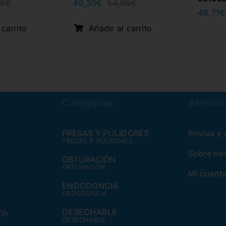
49,30
€
96
€
54,96
€
El
El
El
El
48,71
€
precio
precio
precio
precio
original
actual
original
actual
 carrito
Añadir al carrito
era:
es:
era:
es:
54,96€.
49,30€.
54,96€.
49,30€.
Categorías
Atención
FRESAS Y PULIDORES
Envíos y
FRESAS Y PULIDORES
Sobre no
OBTURACIÓN
OBTURACIÓN
Mi cuent
ENDODONCIA
ENDODONCIA
DESECHABLE
30h
DESECHABLE