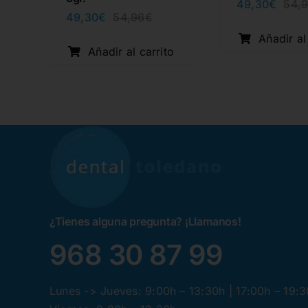
49,30
€
54,
49,30
€
54,96
€
El
El
io
io
precio
precio
Añadir al
inal
al
original
actual
o
Añadir al carrito
era:
es:
40€.
0€.
54,96€.
49,30€.
¿Tienes alguna pregunta? ¡Llamanos!
968 30 87 99
Lunes -> Jueves: 9:00h – 13:30h | 17:00h – 19: