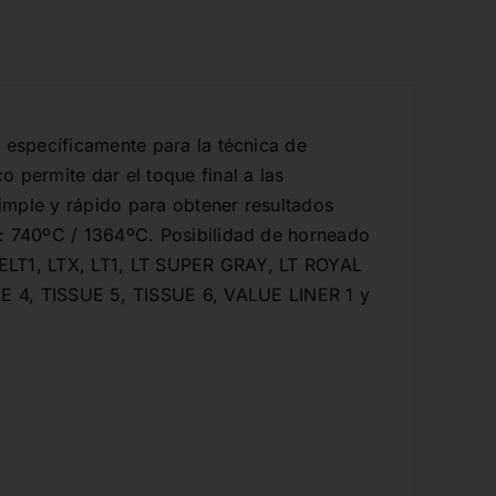
38,06€.
24,66€.
s específicamente para la técnica de
 permite dar el toque final a las
simple y rápido para obtener resultados
o: 740ºC / 1364ºC. Posibilidad de horneado
, ELT1, LTX, LT1, LT SUPER GRAY, LT ROYAL
 4, TISSUE 5, TISSUE 6, VALUE LINER 1 y