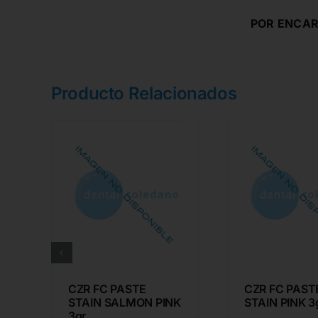
POR ENCAR
Producto Relacionados
CZR FC PASTE
CZR FC PAST
R
STAIN SALMON PINK
STAIN PINK 3g
3gr.