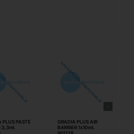
A PLUS PASTE
GRADIA PLUS AIR
 3,3ml.
BARRIER 1x10ml.
9
901128