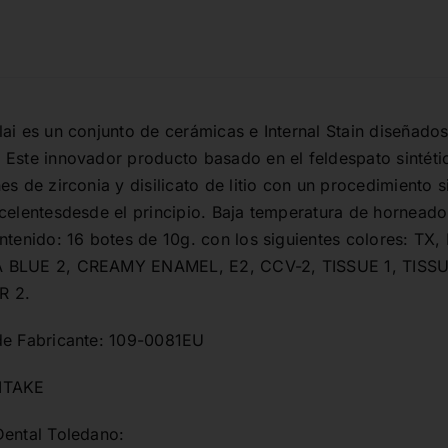
ai es un conjunto de cerámicas e Internal Stain diseñado
Este innovador producto basado en el feldespato sintético
es de zirconia y disilicato de litio con un procedimiento 
xcelentesdesde el principio. Baja temperatura de hornead
ontenido: 16 botes de 10g. con los siguientes colores: TX
 BLUE 2, CREAMY ENAMEL, E2, CCV-2, TISSUE 1, TISSUE
R 2.
de Fabricante: 109-0081EU
ITAKE
Dental Toledano: