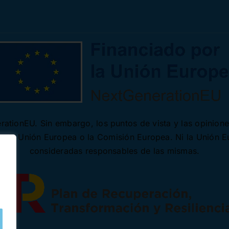
ationEU. Sin embargo, los puntos de vista y las opinion
 de la Unión Europea o la Comisión Europea. Ni la Unión 
consideradas responsables de las mismas.