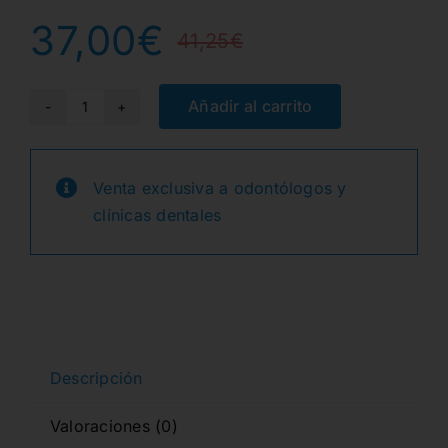
37,00
€
41,25
€
El
El
precio
precio
Añadir al carrito
A3,5O
OPAQUER
original
actual
EX3
Venta exclusiva a odontólogos y
era:
es:
6gr.
clínicas dentales
cantidad
41,25€.
37,00€.
Descripción
Valoraciones (0)