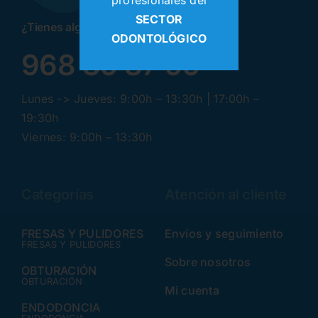
profesionales del
SECTOR
¿Tienes alguna pregunta? ¡Llamanos!
ODONTOLÓGICO
968 30 87 99
Lunes -> Jueves: 9:00h – 13:30h | 17:00h –
19:30h
Viernes: 9:00h – 13:30h
Categorías
Atención al cliente
FRESAS Y PULIDORES
Envíos y seguimiento
FRESAS Y PULIDORES
Sobre nosotros
OBTURACIÓN
OBTURACIÓN
Mi cuenta
ENDODONCIA