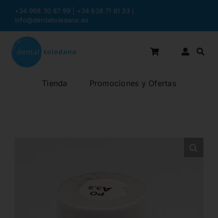
Saltar
+34 968 30 87 99 | +34 638 71 81 33
|
al
info@dentaltoledano.es
contenido
Tienda
Promociones y Ofertas