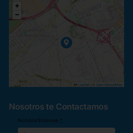
+
−
Leaflet
|
©
OpenStreetMap
Nosotros te Contactamos
Nombre/Empresa
*