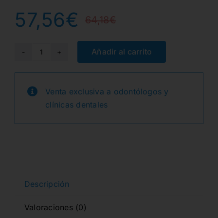
57,56
€
64,18
€
El
El
precio
precio
Añadir al carrito
NA1O
OPAQUER
original
actual
POLVO
Venta exclusiva a odontólogos y
era:
es:
EX3
clínicas dentales
50gr.
64,18€.
57,56€.
cantidad
Descripción
Valoraciones (0)