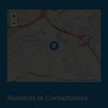
+
−
Leaflet
|
©
OpenStreetMap
Nosotros te Contactamos