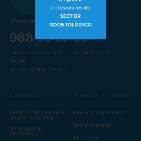
profesionales del
SECTOR
¿Tienes alguna pregunta? ¡Llamanos!
ODONTOLÓGICO
968 30 87 99
Lunes -> Jueves: 9:00h – 13:30h | 17:00h –
19:30h
Viernes: 9:00h – 13:30h
Categorías
Atención al cliente
FRESAS Y PULIDORES
Envíos y seguimiento
FRESAS Y PULIDORES
Sobre nosotros
OBTURACIÓN
OBTURACIÓN
Mi cuenta