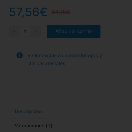
57,56
€
64,18
€
El
El
precio
precio
Añadir al carrito
NC2O
OPAQUER
original
actual
POLVO
Venta exclusiva a odontólogos y
era:
es:
EX3
clínicas dentales
50gr.
64,18€.
57,56€.
cantidad
Descripción
Valoraciones (0)