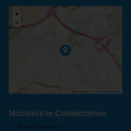
+
−
Leaflet
|
©
OpenStreetMap
Nosotros te Contactamos
Nombre/Empresa
*