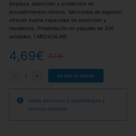
limpieza, absorción y protección en
procedimientos clínicos. fabricadas en algodón,
ofrecen buena capacidad de absorción y
resistencia. Presentación en paquete de 200
unidades. | MEDICALINE
4,69
€
7,21
€
El
El
precio
precio
Añadir al carrito
GASAS
7,5x7,5cm.
original
actual
NO
Venta exclusiva a odontólogos y
era:
es:
ESTERIL
clínicas dentales
MALLA
7,21€.
4,69€.
19x15
8-