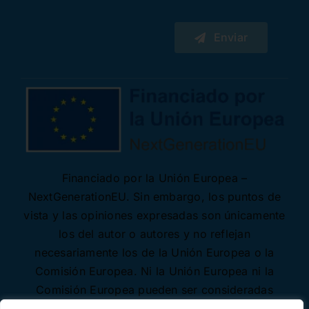
Enviar
Financiado por la Unión Europea –
NextGenerationEU. Sin embargo, los puntos de
vista y las opiniones expresadas son únicamente
los del autor o autores y no reflejan
necesariamente los de la Unión Europea o la
Comisión Europea. Ni la Unión Europea ni la
Comisión Europea pueden ser consideradas
responsables de las mismas.