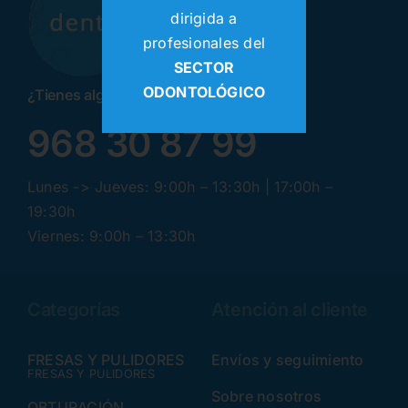
dirigida a
profesionales del
SECTOR
ODONTOLÓGICO
¿Tienes alguna pregunta? ¡Llamanos!
968 30 87 99
Lunes -> Jueves: 9:00h – 13:30h | 17:00h –
19:30h
Viernes: 9:00h – 13:30h
Categorías
Atención al cliente
FRESAS Y PULIDORES
Envíos y seguimiento
FRESAS Y PULIDORES
Sobre nosotros
OBTURACIÓN