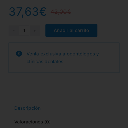
37,63
€
42,00
€
El
El
precio
precio
Añadir al carrito
GSWYL
CUÑAS
original
actual
G-
Venta exclusiva a odontólogos y
era:
es:
WEDGE
clínicas dentales
ULTRA
42,00€.
37,63€.
FINAS
AMARILLAS
100u.
cantidad
Descripción
Valoraciones (0)