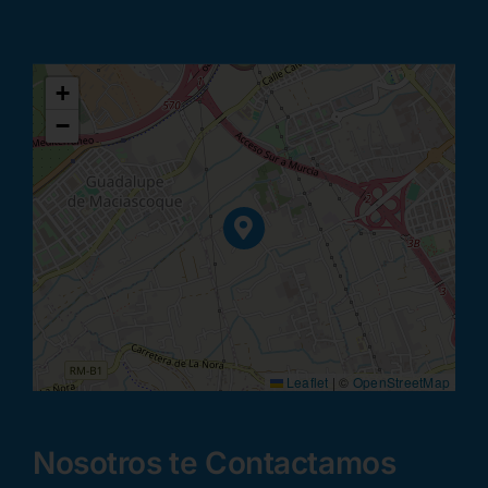
+
−
Leaflet
|
©
OpenStreetMap
Nosotros te Contactamos