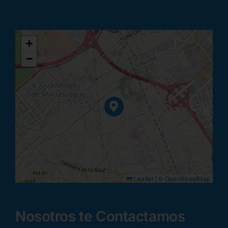
+
−
Leaflet
|
©
OpenStreetMap
Nosotros te Contactamos