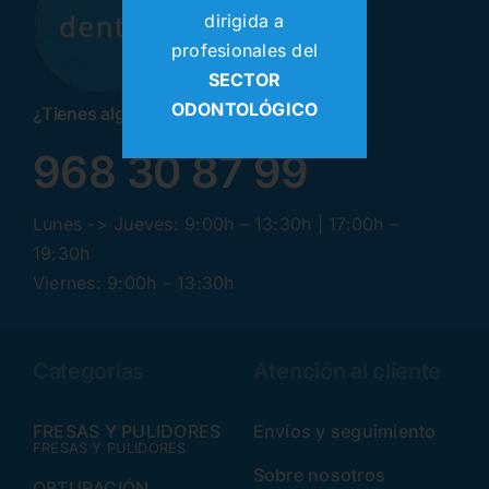
dirigida a
profesionales del
SECTOR
ODONTOLÓGICO
¿Tienes alguna pregunta? ¡Llamanos!
968 30 87 99
Lunes -> Jueves: 9:00h – 13:30h | 17:00h –
19:30h
Viernes: 9:00h – 13:30h
Categorías
Atención al cliente
FRESAS Y PULIDORES
Envíos y seguimiento
FRESAS Y PULIDORES
Sobre nosotros
OBTURACIÓN