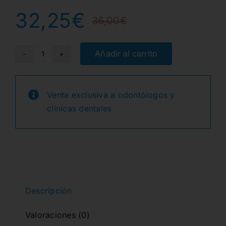
32,25
€
36,00
€
El
El
precio
precio
Añadir al carrito
QBL-
M
original
actual
QUAD
Venta exclusiva a odontólogos y
era:
es:
CUÑAS
clínicas dentales
PEQUEÑAS
36,00€.
32,25€.
AZULES
50u.
cantidad
Descripción
Valoraciones (0)