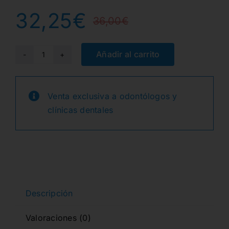
32,25
€
36,00
€
El
El
precio
precio
Añadir al carrito
QPL-
M
original
actual
QUAD
Venta exclusiva a odontólogos y
era:
es:
CUÑAS
clínicas dentales
MEDIANAS
36,00€.
32,25€.
MORADAS
50u.
cantidad
Descripción
Valoraciones (0)