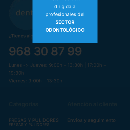
dirigida a
profesionales del
SECTOR
ODONTOLÓGICO
¿Tienes alguna pregunta? ¡Llamanos!
968 30 87 99
Lunes -> Jueves: 9:00h – 13:30h | 17:00h –
19:30h
Viernes: 9:00h – 13:30h
Categorías
Atención al cliente
FRESAS Y PULIDORES
Envíos y seguimiento
FRESAS Y PULIDORES