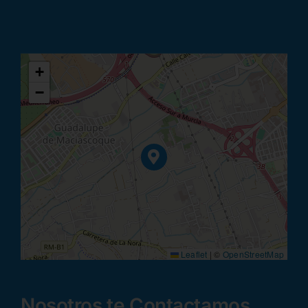
+
−
Leaflet
|
©
OpenStreetMap
Nosotros te Contactamos