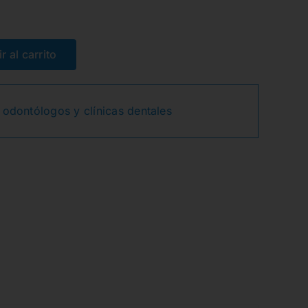
El
El
precio
precio
r al carrito
original
actual
 odontólogos y clínicas dentales
era:
es:
8,72€.
4,34€.