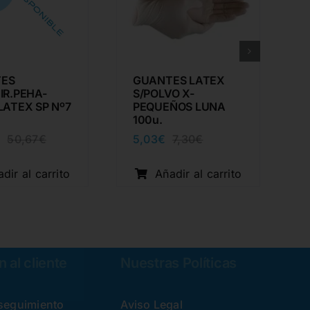
ES
GUANTES LATEX
IR.PEHA-
S/POLVO X-
LATEX SP Nº7
PEQUEÑOS LUNA
100u.
€
5,03
€
50,67
€
7,30
€
El
El
El
El
precio
precio
precio
precio
original
actual
original
actual
dir al carrito
Añadir al carrito
era:
es:
era:
es:
50,67€.
35,76€.
7,30€.
5,03€.
 al cliente
Nuestras Políticas
 seguimiento
Aviso Legal