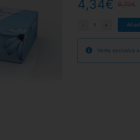
4,34
€
8,72
€
Añadi
GUANTES
NITRILO
S/P
Venta exclusiva a
AZUL
MED.
100u
cantidad