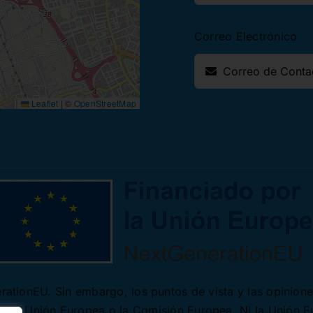
Correo Electrónico
Leaflet
|
©
OpenStreetMap
ationEU. Sin embargo, los puntos de vista y las opinion
 de la Unión Europea o la Comisión Europea. Ni la Unión 