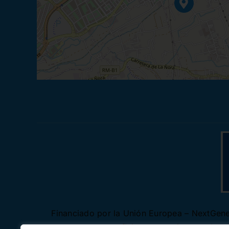
Financiado por la Unión Europea – NextGener
autores y no reflejan necesariamente los