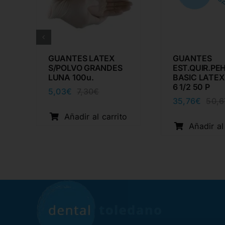
GUANTES LATEX
GUANTES
S/POLVO GRANDES
EST.QUIR.PE
6
LUNA 100u.
BASIC LATEX
6 1/2 50 P
5,03
€
7,30
€
El
El
35,76
€
50,6
precio
precio
cio
cio
original
actual
Añadir al carrito
inal
ual
era:
es:
o
Añadir al
7,30€.
5,03€.
67€.
76€.