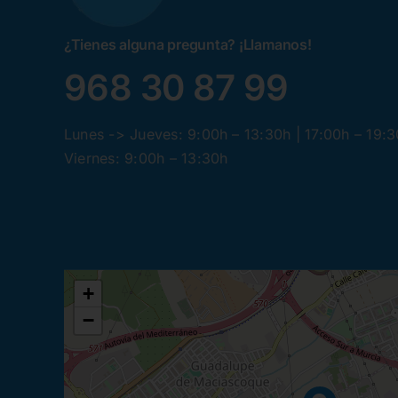
¿Tienes alguna pregunta? ¡Llamanos!
968 30 87 99
Lunes -> Jueves: 9:00h – 13:30h | 17:00h – 19:
Viernes: 9:00h – 13:30h
+
−