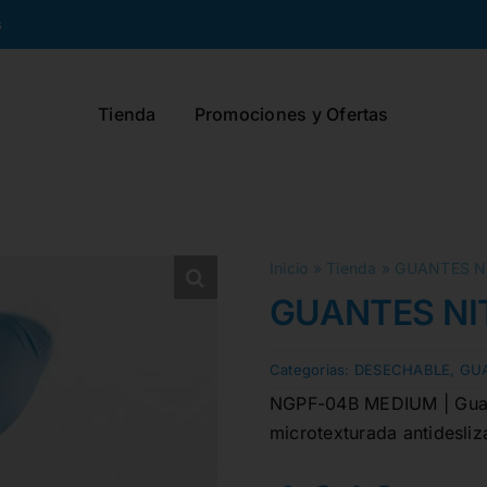
s
Tienda
Promociones y Ofertas
Inicio
»
Tienda
»
GUANTES NI
GUANTES NIT
Categorias:
DESECHABLE
,
GU
NGPF-04B MEDIUM | Guante
microtexturada antidesli