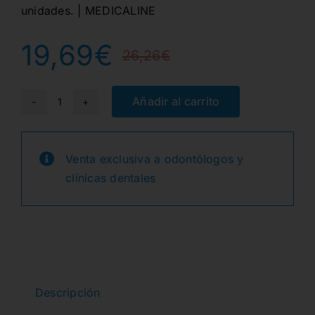
unidades. | MEDICALINE
19,69
€
26,26
€
El
El
precio
precio
Añadir al carrito
SERVILLETA
PAP/PLAST.
original
actual
VERDE
Venta exclusiva a odontólogos y
era:
es:
500u.
clínicas dentales
cantidad
26,26€.
19,69€.
Descripción