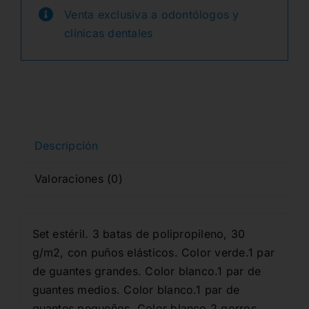
E
Venta exclusiva a odontólogos y
era:
es:
IMPLANTES
clínicas dentales
cantidad
19,27€.
10,60€.
Descripción
Valoraciones (0)
Set estéril. 3 batas de polipropileno, 30
g/m2, con puños elásticos. Color verde.1 par
de guantes grandes. Color blanco.1 par de
guantes medios. Color blanco.1 par de
guantes pequeños. Color blanco.2 gorros