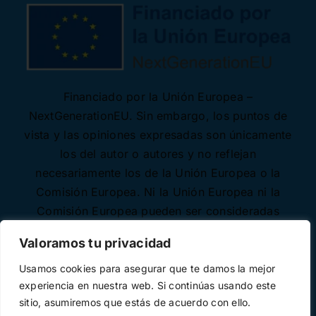
Financiado por la Unión Europea –
NextGenerationEU. Sin embargo, los puntos de
vista y las opiniones expresadas son únicamente
los del autor o autores y no reflejan
necesariamente los de la Unión Europea o la
Comisión Europea. Ni la Unión Europea ni la
Comisión Europea pueden ser consideradas
responsables de las mismas.
Valoramos tu privacidad
Usamos cookies para asegurar que te damos la mejor
experiencia en nuestra web. Si continúas usando este
sitio, asumiremos que estás de acuerdo con ello.