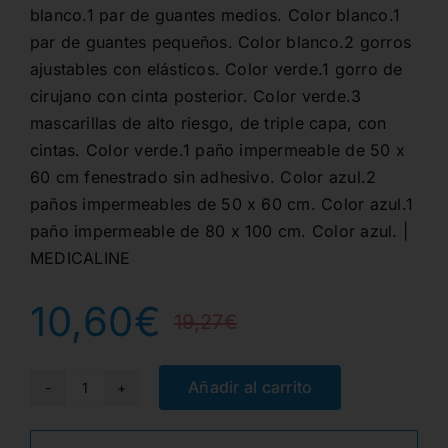
blanco.1 par de guantes medios. Color blanco.1
par de guantes pequeños. Color blanco.2 gorros
ajustables con elásticos. Color verde.1 gorro de
cirujano con cinta posterior. Color verde.3
mascarillas de alto riesgo, de triple capa, con
cintas. Color verde.1 paño impermeable de 50 x
60 cm fenestrado sin adhesivo. Color azul.2
paños impermeables de 50 x 60 cm. Color azul.1
paño impermeable de 80 x 100 cm. Color azul. |
MEDICALINE
10,60
€
19,27
€
El
El
precio
precio
Añadir al carrito
SET
CIRUGIA
original
actual