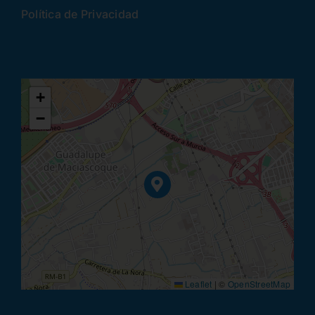
Política de Privacidad
+
−
Leaflet
|
©
OpenStreetMap