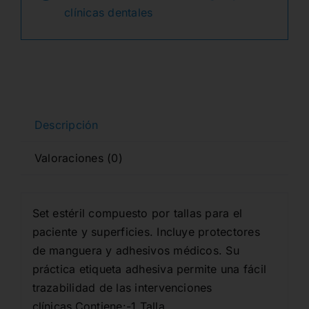
era:
es:
CUBREMANGUERAS)
clínicas dentales
12T310400
21,48€.
12,48€.
cantidad
Descripción
Valoraciones (0)
Set estéril compuesto por tallas para el
paciente y superficies. Incluye protectores
de manguera y adhesivos médicos. Su
práctica etiqueta adhesiva permite una fácil
trazabilidad de las intervenciones
clínicas.Contiene:-1 Talla