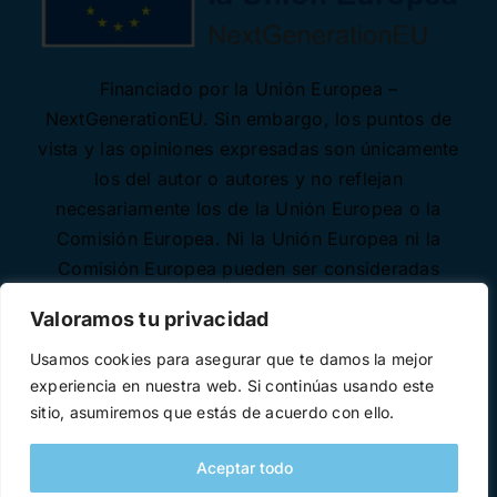
Financiado por la Unión Europea –
NextGenerationEU. Sin embargo, los puntos de
vista y las opiniones expresadas son únicamente
los del autor o autores y no reflejan
necesariamente los de la Unión Europea o la
Comisión Europea. Ni la Unión Europea ni la
Comisión Europea pueden ser consideradas
responsables de las mismas.
Valoramos tu privacidad
Usamos cookies para asegurar que te damos la mejor
experiencia en nuestra web. Si continúas usando este
sitio, asumiremos que estás de acuerdo con ello.
Aceptar todo
Desarrollado con ♥ por
Necode Software