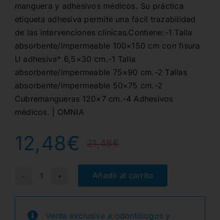
manguera y adhesivos médicos. Su práctica
etiqueta adhesiva permite una fácil trazabilidad
de las intervenciones clínicas.Contiene:-1 Talla
absorbente/impermeable 100×150 cm con fisura
U adhesiva* 6,5×30 cm.-1 Talla
absorbente/impermeable 75×90 cm.-2 Tallas
absorbente/impermeable 50×75 cm.-2
Cubremangueras 120×7 cm.-4 Adhesivos
médicos. | OMNIA
12,48
€
21,48
€
El
El
precio
precio
Añadir al carrito
SET
GABINETE(4
original
actual
TALLAS,2
Venta exclusiva a odontólogos y