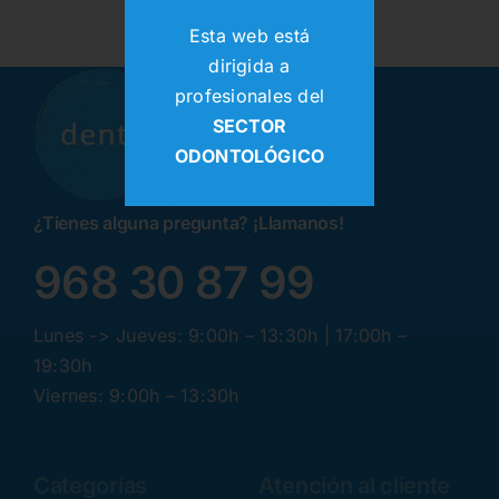
Esta web está
dirigida a
profesionales del
SECTOR
ODONTOLÓGICO
¿Tienes alguna pregunta? ¡Llamanos!
968 30 87 99
Lunes -> Jueves: 9:00h – 13:30h | 17:00h –
19:30h
Viernes: 9:00h – 13:30h
Categorías
Atención al cliente