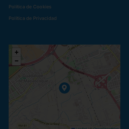
Política de Cookies
Política de Privacidad
+
−
Leaflet
|
©
OpenStreetMap