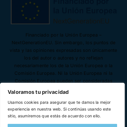
Financiado por la Unión Europea –
NextGenerationEU. Sin embargo, los puntos de
vista y las opiniones expresadas son únicamente
los del autor o autores y no reflejan
necesariamente los de la Unión Europea o la
Comisión Europea. Ni la Unión Europea ni la
Comisión Europea pueden ser consideradas
responsables de las mismas.
Valoramos tu privacidad
Usamos cookies para asegurar que te damos la mejor
experiencia en nuestra web. Si continúas usando este
sitio, asumiremos que estás de acuerdo con ello.