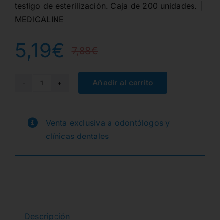
testigo de esterilización. Caja de 200 unidades. |
MEDICALINE
5,19
€
7,88
€
El
El
precio
precio
Añadir al carrito
BOLSAS
AUTOADHES.5,7x10,5cm.
original
actual
200ud
Venta exclusiva a odontólogos y
era:
es:
cantidad
clínicas dentales
7,88€.
5,19€.
Descripción