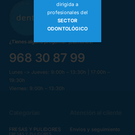
dirigida a
profesionales del
SECTOR
ODONTOLÓGICO
¿Tienes alguna pregunta? ¡Llamanos!
968 30 87 99
Lunes -> Jueves: 9:00h – 13:30h | 17:00h –
19:30h
Viernes: 9:00h – 13:30h
Categorías
Atención al cliente
FRESAS Y PULIDORES
Envíos y seguimiento
FRESAS Y PULIDORES