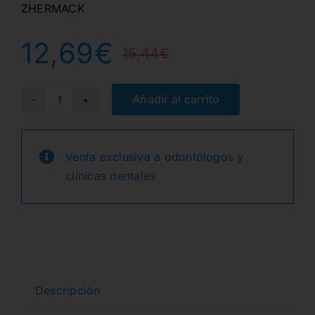
ZHERMACK
12,69
€
15,44
€
El
El
precio
precio
Añadir al carrito
Z6
HYDRA
original
actual
JABON
Venta exclusiva a odontólogos y
era:
es:
DESINF.MANOS
clínicas dentales
1
15,44€.
12,69€.
Litro
cantidad
Descripción