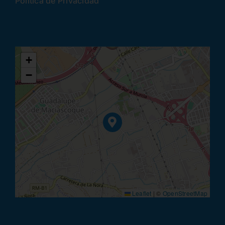
Política de Privacidad
+
−
Leaflet
|
©
OpenStreetMap