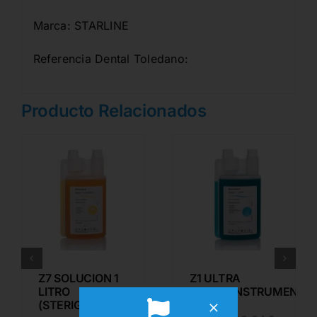
Marca: STARLINE
Referencia Dental Toledano:
Producto Relacionados
Z7 SOLUCION 1
Z1 ULTRA
LITRO
DESINF.INSTRUMENT.1l
(STERIGUM)