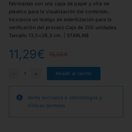
fabricadas con una capa de papel y otra de
plástico para la visualización del contenido.
Incorpora un testigo de esterilización para la
verificación del proceso.Caja de 200 unidades.
Tamaño 13,5×28,3 cm. | STARLINE
11,29
€
15,05
€
El
El
precio
precio
Añadir al carrito
BOLSAS
AUTOADHE.13,5x25,5cm.
original
actual
200ud
Venta exclusiva a odontólogos y
era:
es:
cantidad
clínicas dentales
15,05€.
11,29€.