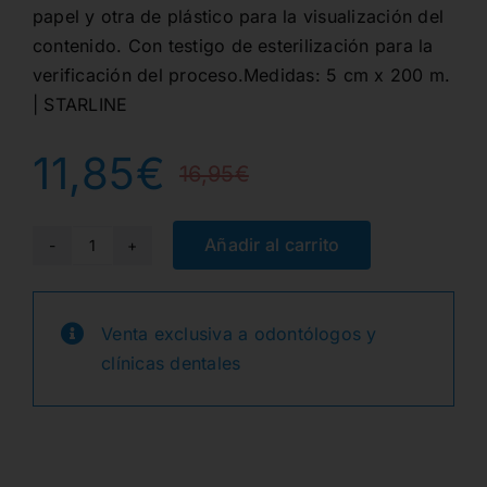
papel y otra de plástico para la visualización del
contenido. Con testigo de esterilización para la
verificación del proceso.Medidas: 5 cm x 200 m.
| STARLINE
11,85
€
16,95
€
El
El
precio
precio
Añadir al carrito
ROLLO
ESTERILIZAR
original
actual
5cm.x200m.
Venta exclusiva a odontólogos y
era:
es:
cantidad
clínicas dentales
16,95€.
11,85€.