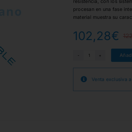
resistencia, con los sist
procesan en una fase inter
material muestra su carac
102,28
€
12
Añadi
EMPRESS
CAD
CEREC
Venta exclusiva a
MULTI
B1
C14L
5u.
cantidad