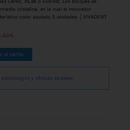
emas Cerec, inLab o Everest. Los bloques se
media cristalina, en la cual el innovador
terístico color azulado.5 unidades. | VIVADENT
2,50
€
El
El
precio
precio
r al carrito
original
actual
 odontólogos y clínicas dentales
era:
es:
122,50€.
102,28€.