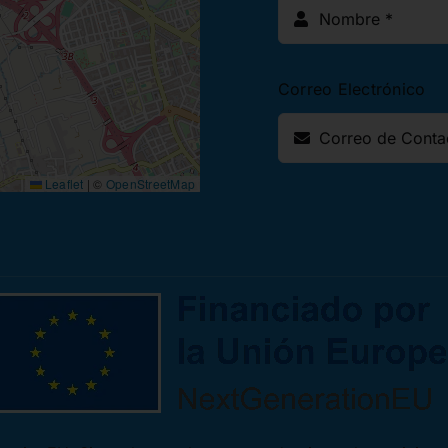
Correo Electrónico
Leaflet
|
©
OpenStreetMap