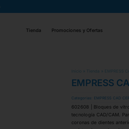
s
Tienda
Promociones y Ofertas
Inicio
»
Tienda
»
EMPRESS CA
EMPRESS CAD
Categorias:
EMPRESS CAD CE
602608 | Bloques de vitroc
tecnología CAD/CAM. Para
coronas de dientes anterio