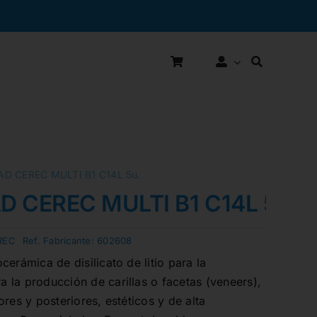
D CEREC MULTI B1 C14L 5u.
 CEREC MULTI B1 C14L 5u.
REC
Ref. Fabricante:
602608
erámica de disilicato de litio para la
 la producción de carillas o facetas (veneers),
res y posteriores, estéticos y de alta