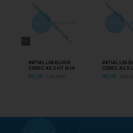
INITIAL LISI BLOCK
INITIAL LISI 
CEREC A3.5 HT N.14
CEREC A3.5 L
96,11
€
96,11
€
140,80
€
140,
El
El
cio
cio
precio
precio
ginal
ual
original
actual
:
era:
es:
,80€.
11€.
140,80€.
96,11€.