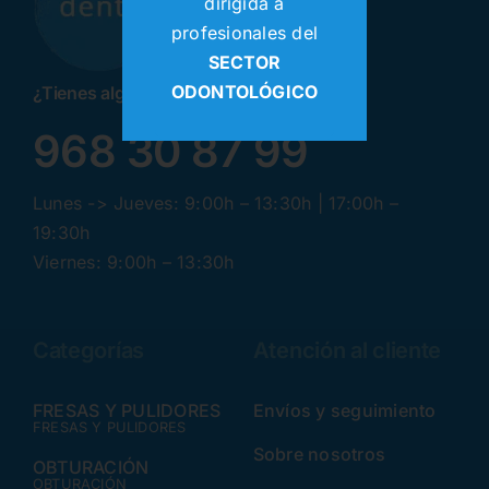
dirigida a
profesionales del
SECTOR
ODONTOLÓGICO
¿Tienes alguna pregunta? ¡Llamanos!
968 30 87 99
Lunes -> Jueves: 9:00h – 13:30h | 17:00h –
19:30h
Viernes: 9:00h – 13:30h
Categorías
Atención al cliente
FRESAS Y PULIDORES
Envíos y seguimiento
FRESAS Y PULIDORES
Sobre nosotros
OBTURACIÓN
OBTURACIÓN