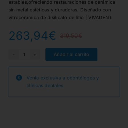
estables,ofreciendo restauraciones de cerámica
sin metal estéticas y duraderas. Diseñado con
vitrocerámica de disilicato de litio | VIVADENT
263,94
€
319,50
€
El
El
precio
precio
Añadir al carrito
IPS
e.MAX
original
actual
CAD
Venta exclusiva a odontólogos y
era:
es:
LT
clínicas dentales
A2
319,50€
263,94€
A14(S)
5u.
cantidad