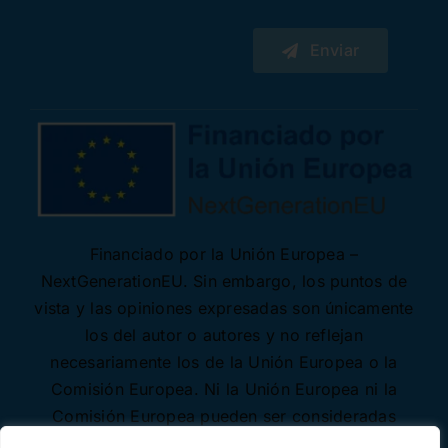
Enviar
Financiado por la Unión Europea –
NextGenerationEU. Sin embargo, los puntos de
vista y las opiniones expresadas son únicamente
los del autor o autores y no reflejan
necesariamente los de la Unión Europea o la
Comisión Europea. Ni la Unión Europea ni la
Comisión Europea pueden ser consideradas
responsables de las mismas.