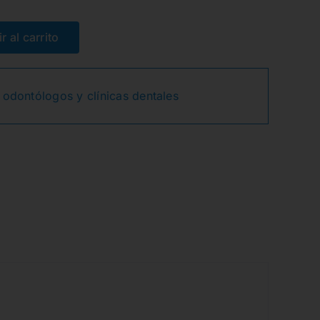
El
El
precio
precio
r al carrito
original
actual
 odontólogos y clínicas dentales
era:
es:
24,95€.
22,90€.