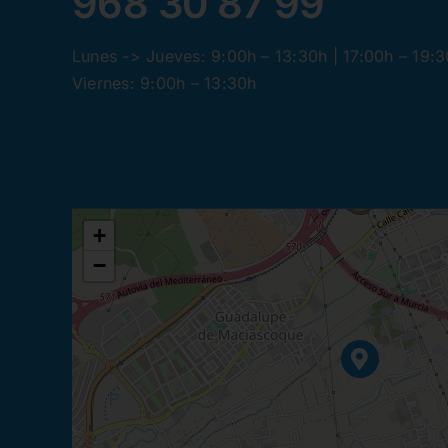
968 30 87 99
Lunes -> Jueves: 9:00h – 13:30h | 17:00h – 19:
Viernes: 9:00h – 13:30h
+
−