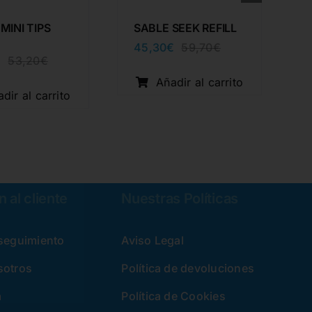
MINI TIPS
SABLE SEEK REFILL
45,30
€
59,70
€
El
El
€
53,20
€
El
El
precio
precio
precio
precio
original
actual
Añadir al carrito
original
actual
era:
es:
dir al carrito
era:
es:
59,70€.
45,30€.
53,20€.
40,37€.
 al cliente
Nuestras Políticas
 seguimiento
Aviso Legal
sotros
Política de devoluciones
a
Política de Cookies