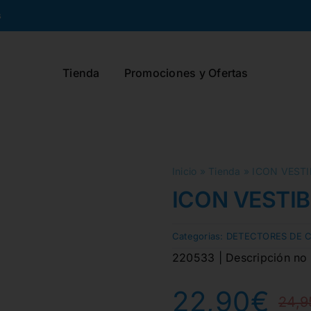
s
Tienda
Promociones y Ofertas
Inicio
»
Tienda
»
ICON VESTI
ICON VESTIB
Categorias:
DETECTORES DE C
220533 | Descripción no f
22,90
€
24,9