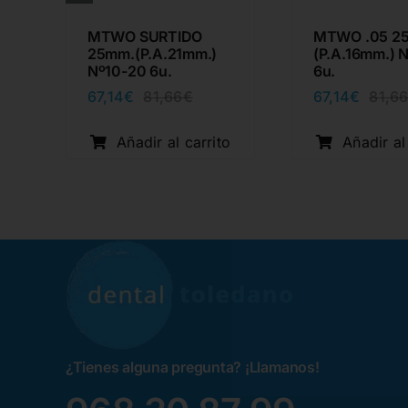
D
MTWO SURTIDO
MTWO .05 2
25mm.(P.A.21mm.)
(P.A.16mm.) 
Nº10-20 6u.
6u.
67,14
€
67,14
€
81,66
€
81,6
io
io
El
El
nal
al
precio
precio
o
original
actual
Añadir al carrito
Añadir al
1€.
7€.
era:
es:
81,66€.
67,14€.
¿Tienes alguna pregunta? ¡Llamanos!