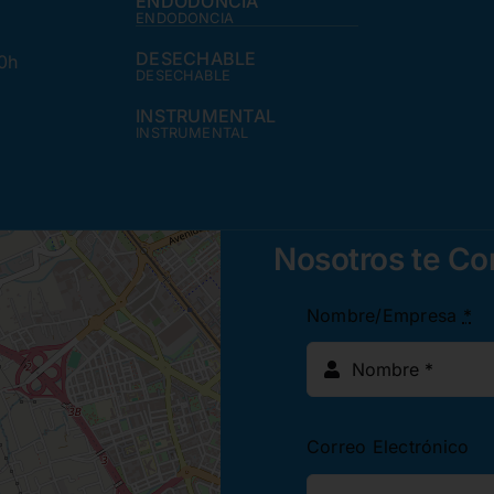
ENDODONCIA
ENDODONCIA
DESECHABLE
30h
DESECHABLE
INSTRUMENTAL
INSTRUMENTAL
Nosotros te C
Nombre/Empresa
*
Correo Electrónico