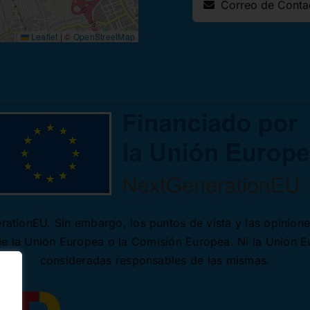
Leaflet
|
©
OpenStreetMap
ationEU. Sin embargo, los puntos de vista y las opinion
 de la Unión Europea o la Comisión Europea. Ni la Unión 
consideradas responsables de las mismas.