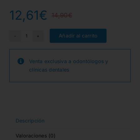
12,61
€
14,90
€
El
El
precio
precio
Añadir al carrito
GENENDO
REVO
original
actual
S+SU
Venta exclusiva a odontólogos y
era:
es:
GUTTAPERCHA
clínicas dentales
25/06
14,90€.
12,61€.
cantidad
Descripción
Valoraciones (0)