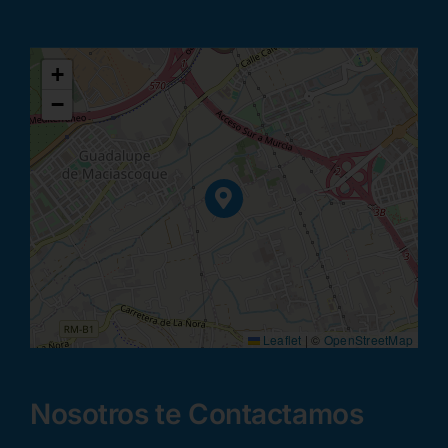
+
−
Leaflet
|
©
OpenStreetMap
Nosotros te Contactamos