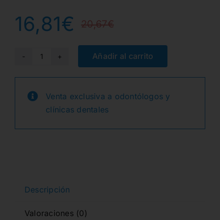
16,81
€
20,67
€
El
El
precio
precio
Añadir al carrito
GUTAPERCHA
PROTAPER
original
actual
NEXT
Venta exclusiva a odontólogos y
era:
es:
COMFORM
clínicas dentales
FIT
20,67€.
16,81€.
SDO.X4/X5
60u
cantidad
Descripción
Valoraciones (0)