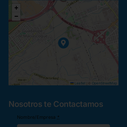
+
−
Leaflet
|
©
OpenStreetMap
Nosotros te Contactamos
Nombre/Empresa
*