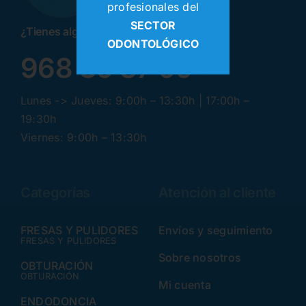
profesionales del
SECTOR
¿Tienes alguna pregunta? ¡Llamanos!
ODONTOLÓGICO
968 30 87 99
Lunes -> Jueves: 9:00h – 13:30h | 17:00h –
19:30h
Viernes: 9:00h – 13:30h
Categorías
Atención al cliente
FRESAS Y PULIDORES
Envíos y seguimiento
FRESAS Y PULIDORES
Sobre nosotros
OBTURACIÓN
OBTURACIÓN
Mi cuenta
ENDODONCIA