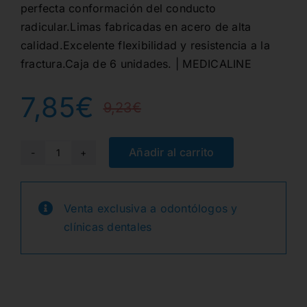
perfecta conformación del conducto
radicular.Limas fabricadas en acero de alta
calidad.Excelente flexibilidad y resistencia a la
fractura.Caja de 6 unidades. | MEDICALINE
7,85
€
9,23
€
El
El
precio
precio
Añadir al carrito
LIMAS
K
original
actual
25mm.
Venta exclusiva a odontólogos y
era:
es:
Nº25
clínicas dentales
6u.
9,23€.
7,85€.
cantidad