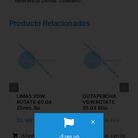
Referencia Dental Toledano:
Producto Relacionados
LIMAS VDW.
GUTAPERCHA
ROTATE 40.04
VDW.ROTATE
25mm. 6u.
35.04 60u.
55,18
€
16,70
€
67,12
€
20,32
€
El
El
El
El
cio
cio
precio
precio
precio
precio
inal
al
original
actual
original
actual
Añadir al carrito
Añadir al carrito
¿Eres un