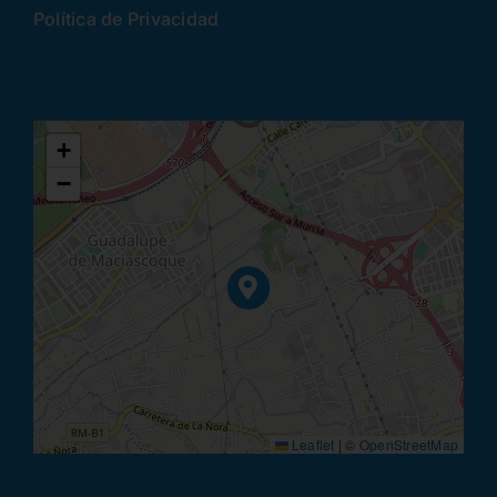
Política de Privacidad
+
−
Leaflet
|
©
OpenStreetMap