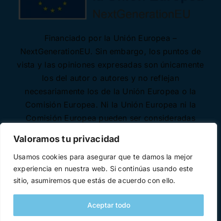
Financiado por la Unión Europea –
NextGenerationEU. Sin embargo, los puntos de
vista y las opiniones expresadas son únicamente
los del autor o autores y no reflejan
necesariamente los de la Unión Europea o la
Comisión Europea. Ni la Unión Europea ni la
Comisión Europea pueden ser consideradas
responsables de las mismas.
Valoramos tu privacidad
Usamos cookies para asegurar que te damos la mejor
experiencia en nuestra web. Si continúas usando este
sitio, asumiremos que estás de acuerdo con ello.
Aceptar todo
Desarrollado con ♥ por
Necode Software