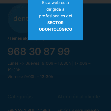
Esta web está
dirigida a
profesionales del
SECTOR
ODONTOLÓGICO
¿Tienes alguna pregunta? ¡Llamanos!
968 30 87 99
Lunes -> Jueves: 9:00h – 13:30h | 17:00h –
19:30h
Viernes: 9:00h – 13:30h
Categorías
Atención al cliente
FRESAS Y PULIDORES
Envíos y seguimiento