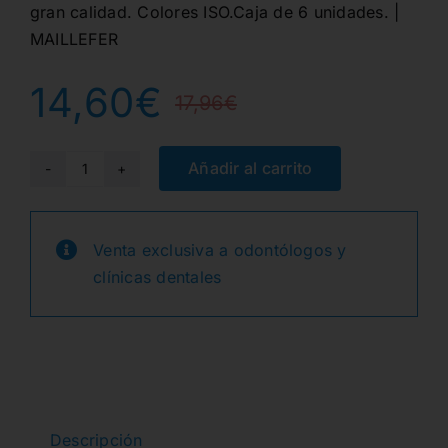
gran calidad. Colores ISO.Caja de 6 unidades. |
MAILLEFER
14,60
€
17,96
€
El
El
precio
precio
Añadir al carrito
LIMAS
K
original
actual
COLORINOX
Venta exclusiva a odontólogos y
era:
es:
21mm.
clínicas dentales
20
17,96€.
14,60€.
-
6uds.
cantidad
Descripción