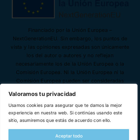
Financiado por la Unión Europea –
NextGenerationEU. Sin embargo, los puntos de
vista y las opiniones expresadas son únicamente
los del autor o autores y no reflejan
necesariamente los de la Unión Europea o la
Comisión Europea. Ni la Unión Europea ni la
Comisión Europea pueden ser consideradas
responsables de las mismas.
Valoramos tu privacidad
Usamos cookies para asegurar que te damos la mejor
experiencia en nuestra web. Si continúas usando este
sitio, asumiremos que estás de acuerdo con ello.
Aceptar todo
Desarrollado con ♥ por
Necode Software