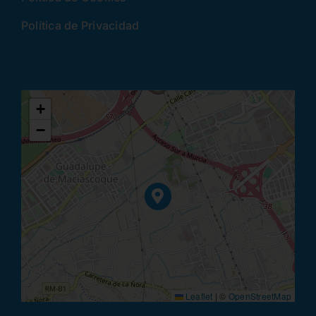
Política de Privacidad
+
−
Leaflet
|
©
OpenStreetMap