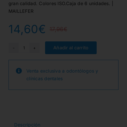
gran calidad. Colores ISO.Caja de 6 unidades. |
MAILLEFER
14,60
€
17,96
€
El
El
precio
precio
Añadir al carrito
LIMAS
K
original
actual
COLORINOX
Venta exclusiva a odontólogos y
era:
es:
28mm.
clínicas dentales
25
17,96€.
14,60€.
-
6uds.
cantidad
Descripción