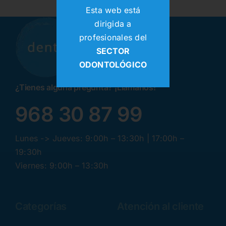
Esta web está
dirigida a
profesionales del
SECTOR
ODONTOLÓGICO
¿Tienes alguna pregunta? ¡Llamanos!
968 30 87 99
Lunes -> Jueves: 9:00h – 13:30h | 17:00h –
19:30h
Viernes: 9:00h – 13:30h
Categorías
Atención al cliente