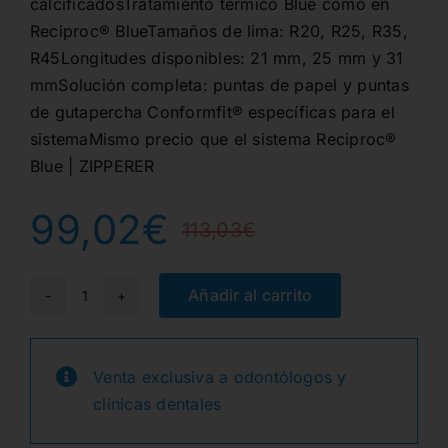
calcificadosTratamiento térmico Blue como en
Reciproc® BlueTamaños de lima: R20, R25, R35,
R45Longitudes disponibles: 21 mm, 25 mm y 31
mmSolución completa: puntas de papel y puntas
de gutapercha Conformfit® específicas para el
sistemaMismo precio que el sistema Reciproc®
Blue | ZIPPERER
99,02
€
113,03
€
El
El
precio
precio
Añadir al carrito
RECIPROC
MINIMA
original
actual
SDO
Venta exclusiva a odontólogos y
era:
es:
25mm.
clínicas dentales
6u.
cantidad