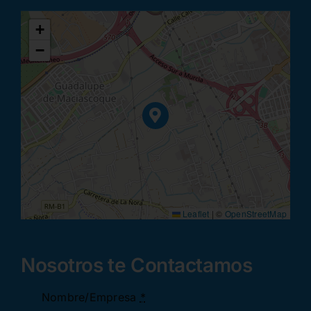
+
−
Leaflet
|
©
OpenStreetMap
Nosotros te Contactamos
Nombre/Empresa
*