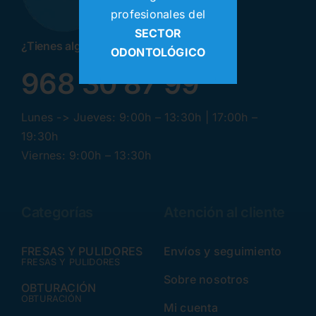
profesionales del
SECTOR
¿Tienes alguna pregunta? ¡Llamanos!
ODONTOLÓGICO
968 30 87 99
Lunes -> Jueves: 9:00h – 13:30h | 17:00h –
19:30h
Viernes: 9:00h – 13:30h
Categorías
Atención al cliente
FRESAS Y PULIDORES
Envíos y seguimiento
FRESAS Y PULIDORES
Sobre nosotros
OBTURACIÓN
OBTURACIÓN
Mi cuenta