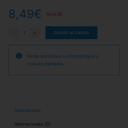
8,49
€
10,61
€
El
El
precio
precio
Añadir al carrito
m-
Dryer
original
actual
PUNTAS
Venta exclusiva a odontólogos y
era:
es:
PAPEL
clínicas dentales
PTA.COLOR
10,61€.
8,49€.
N.40
200u.
cantidad
Descripción
Valoraciones (0)