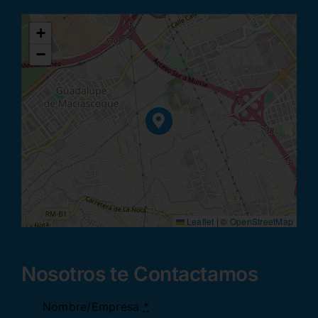
+
−
Leaflet
|
©
OpenStreetMap
Nosotros te Contactamos
Nombre/Empresa
*