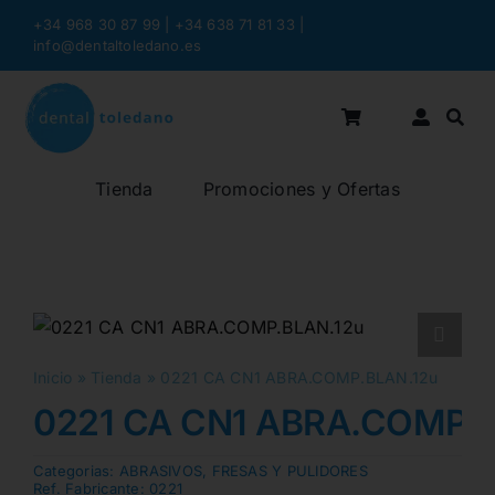
Saltar
+34 968 30 87 99 | +34 638 71 81 33
|
al
info@dentaltoledano.es
contenido
Tienda
Promociones y Ofertas
Inicio
»
Tienda
»
0221 CA CN1 ABRA.COMP.BLAN.12u
0221 CA CN1 ABRA.COMP.
Categorias:
ABRASIVOS
,
FRESAS Y PULIDORES
Ref. Fabricante:
0221