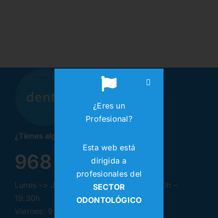
29,87€.
20,60€.
€.
€.
¿Eres un
Profesional?
¿Tienes alguna pregunta? ¡Llamanos!
Esta web está
968 30 87 99
dirigida a
profesionales del
Lunes -> Jueves: 9:00h – 13:30h | 17:00h –
SECTOR
19:30h
ODONTOLÓGICO
Viernes: 9:00h – 13:30h