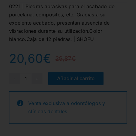
0221 | Piedras abrasivas para el acabado de
porcelana, composites, etc. Gracias a su
excelente acabado, presentan ausencia de
vibraciones durante su utilización.Color
blanco.Caja de 12 piedras. | SHOFU
20,60
€
29,87
€
El
El
precio
precio
Añadir al carrito
0221
CA
original
actual
CN1
Venta exclusiva a odontólogos y
era:
es:
ABRA.COMP.BLAN.12u
clínicas dentales
cantidad
29,87€.
20,60€.