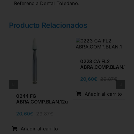
Referencia Dental Toledano:
Producto Relacionados
0223 CA FL2
ABRA.COMP.BLAN.12u
20,60
€
29,87
€
El
El
precio
precio
origina
actual
Añadir al carrito
0244 FG
era:
es:
ABRA.COMP.BLAN.12u
29,87€
20,60€
20,60
€
29,87
€
El
El
precio
precio
o
o
original
actual
Añadir al carrito
nal
l
era:
es: