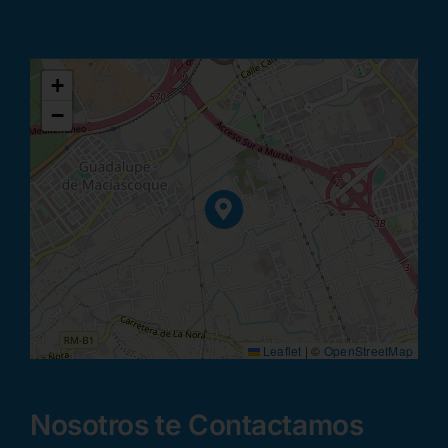
+
−
Leaflet
|
©
OpenStreetMap
Nosotros te Contactamos