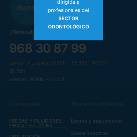
dirigida a
profesionales del
SECTOR
ODONTOLÓGICO
¿Tienes alguna pregunta? ¡Llamanos!
968 30 87 99
Lunes -> Jueves: 9:00h – 13:30h | 17:00h –
19:30h
Viernes: 9:00h – 13:30h
Categorías
Atención al cliente
FRESAS Y PULIDORES
Envíos y seguimiento
FRESAS Y PULIDORES
Sobre nosotros
OBTURACIÓN