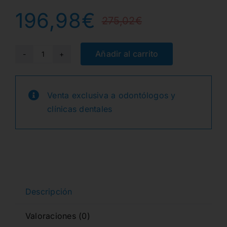
196,98
€
275,02
€
El
El
precio
precio
Añadir al carrito
1558
FG
original
actual
(100uds.)
Venta exclusiva a odontólogos y
era:
es:
CARB.TUNGSTENO
clínicas dentales
cantidad
275,02€
196,98€
Descripción
Valoraciones (0)