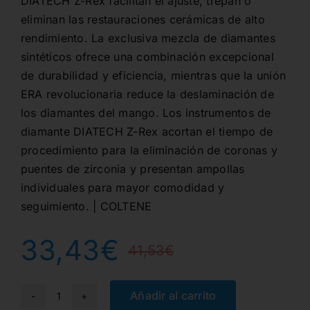
DIATECH Z-Rex facilitan el ajuste, trepan o
eliminan las restauraciones cerámicas de alto
rendimiento. La exclusiva mezcla de diamantes
sintéticos ofrece una combinación excepcional
de durabilidad y eficiencia, mientras que la unión
ERA revolucionaria reduce la deslaminación de
los diamantes del mango. Los instrumentos de
diamante DIATECH Z-Rex acortan el tiempo de
procedimiento para la eliminación de coronas y
puentes de zirconia y presentan ampollas
individuales para mayor comodidad y
seguimiento. | COLTENE
33,43
€
41,53
€
El
El
precio
precio
Añadir al carrito
G801Z-