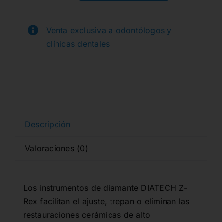
314-
original
actual
018-
Venta exclusiva a odontólogos y
era:
es:
01.8-
clínicas dentales
M
41,53€.
33,43€.
FG
DIAMANTE
ZIRCONIO
5u.
cantidad
Descripción
Valoraciones (0)
Los instrumentos de diamante DIATECH Z-
Rex facilitan el ajuste, trepan o eliminan las
restauraciones cerámicas de alto