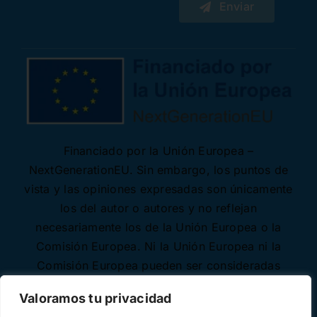
Enviar
Financiado por la Unión Europea –
NextGenerationEU. Sin embargo, los puntos de
vista y las opiniones expresadas son únicamente
los del autor o autores y no reflejan
necesariamente los de la Unión Europea o la
Comisión Europea. Ni la Unión Europea ni la
Comisión Europea pueden ser consideradas
responsables de las mismas.
Valoramos tu privacidad